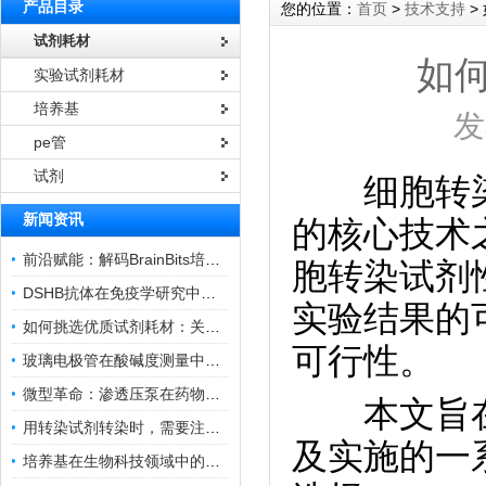
产品目录
您的位置：
首页
>
技术支持
>
试剂耗材
如
实验试剂耗材
培养基
发
pe管
试剂
细胞转染
新闻资讯
的核心技术
前沿赋能：解码BrainBits培养基的核心作用
胞转染试剂
DSHB抗体在免疫学研究中的角色与贡献
实验结果的
如何挑选优质试剂耗材：关键因素与实用技巧
可行性。
玻璃电极管在酸碱度测量中的关键作用
微型革命：渗透压泵在药物递送领域的变革
本文旨在
用转染试剂转染时，需要注意哪些事项？
及实施的一
培养基在生物科技领域中的重要性和应用前景