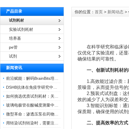
产品目录
你的位置：
首页
>
新闻动态
>
试剂耗材
实验试剂耗材
培养基
在科学研究和临床诊断
pe管
仅优化了实验流程，还显
试剂
确保结果的可靠性。
新闻资讯
一、创新试剂耗材的
前沿赋能：解码BrainBits培养基的核心作用
1.高效能过滤介质：新
DSHB抗体在免疫学研究中的角色与贡献
景噪音，从而提升信号的
2.预装式试剂盘：这些
如何挑选优质试剂耗材：关键因素与实用技巧
效的减少了人为误差和交
玻璃电极管在酸碱度测量中的关键作用
3.智能识别标签：通过
保质期，确保使用的试剂
微型革命：渗透压泵在药物递送领域的变革
二、提高效率的方式
用转染试剂转染时，需要注意哪些事项？