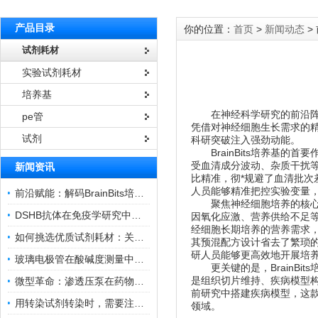
产品目录
你的位置：
首页
>
新闻动态
>
试剂耗材
实验试剂耗材
培养基
在神经科学研究的前沿阵地，
pe管
凭借对神经细胞生长需求的
试剂
科研突破注入强劲动能。
BrainBits培养基
的首要
受血清成分波动、杂质干扰
新闻资讯
比精准，彻*规避了血清批
人员能够精准把控实验变量
前沿赋能：解码BrainBits培养基的核心作用
聚焦神经细胞培养的核心需求
DSHB抗体在免疫学研究中的角色与贡献
因氧化应激、营养供给不足
经细胞长期培养的营养需求
如何挑选优质试剂耗材：关键因素与实用技巧
其预混配方设计省去了繁琐
研人员能够更高效地开展培
玻璃电极管在酸碱度测量中的关键作用
更关键的是，BrainBi
是组织切片维持、疾病模型
微型革命：渗透压泵在药物递送领域的变革
前研究中搭建疾病模型，这
用转染试剂转染时，需要注意哪些事项？
领域。