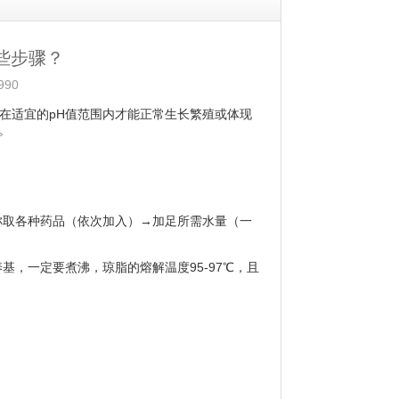
哪些步骤？
90
在适宜的pH值范围内才能正常生长繁殖或体现
。
取各种药品（依次加入）→加足所需水量（一
，一定要煮沸，琼脂的熔解温度95-97℃，且