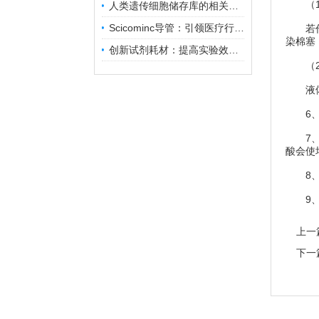
（1
人类遗传细胞储存库的相关知识普及
Scicominc导管：引领医疗行业的未来
若作静
染棉塞
创新试剂耗材：提高实验效率与结果准确性
（2
液体培
6、包
7、灭
酸会使
8、摆
9、贮
上一
下一