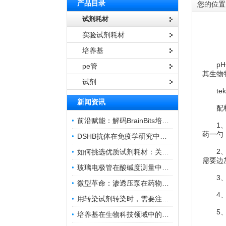
产品目录
您的位置
试剂耗材
实验试剂耗材
培养基
pH值
pe管
其生物
试剂
tek
新闻资讯
配料—
前沿赋能：解码BrainBits培养基的核心作用
1、配
药一勺
DSHB抗体在免疫学研究中的角色与贡献
2、溶
如何挑选优质试剂耗材：关键因素与实用技巧
需要边
玻璃电极管在酸碱度测量中的关键作用
3、调
微型革命：渗透压泵在药物递送领域的变革
4、过
用转染试剂转染时，需要注意哪些事项？
5、分
培养基在生物科技领域中的重要性和应用前景