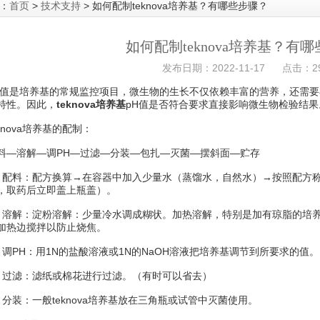
：
首页
>
技术支持
> 如何配制teknova培养基？有哪些步骤？
如何配制teknova培养基？有
发布日期：2022-11-17 点击：29
是培养基的常规监控项目，微生物的生长不仅依赖丰富的营养，还需要
特性。因此，
teknova培养基
pH值是否符合要求直接影响微生物检验结果
nova培养基的配制：
溶解—调PH—过滤—分装—包扎—灭菌—摆斜面—贮存
料：配方换算→在容器中加入少量水（蒸馏水，自然水）→按照配方称
，取药后立即盖上瓶盖）。
解：淀粉溶解：少量冷水调成糊状。加热溶解，特别是加有琼脂的培养基
加热边搅拌以防止烧焦。
PH：用1N的盐酸溶液或1N的NaOH溶液把培养基调节到所要求的值。
滤：滤纸或棉花进行过滤。（有时可以省去）
装：一般teknova培养基放在三角瓶或试管中灭菌使用。