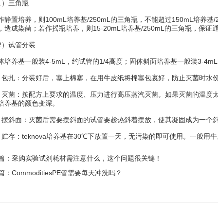
）三角瓶
置培养，则100mL培养基/250mL的三角瓶，不能超过150mL培养基
，造成染菌；若作摇瓶培养，则15-20mL培养基/250mL的三角瓶，保证
）试管分装
养基一般装4-5mL，约试管的1/4高度；固体斜面培养基一般装3-4mL
扎：分装好后，塞上棉塞，在用牛皮纸将棉塞包裹好，防止灭菌时水份
菌：按配方上要求的温度、压力进行高压蒸汽灭菌。如果灭菌的温度太
培养基的颜色变深。
斜面：灭菌后需要摆斜面的试管要趁热斜着摆放，使其凝固成为一个斜面
存：teknova培养基在30℃下放置一天，无污染的即可使用。一般用牛
篇：
采购实验试剂耗材需注意什么，这个问题很关键！
篇：
CommoditiesPE管需要每天冲洗吗？