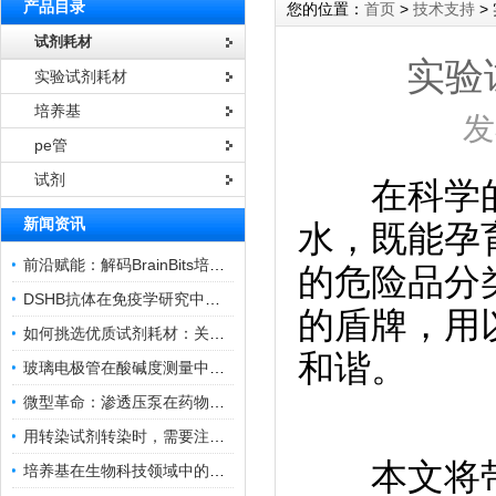
产品目录
您的位置：
首页
>
技术支持
>
试剂耗材
实验
实验试剂耗材
培养基
发
pe管
试剂
在科学的
新闻资讯
水，既能孕
前沿赋能：解码BrainBits培养基的核心作用
的危险品分
DSHB抗体在免疫学研究中的角色与贡献
的盾牌，用
如何挑选优质试剂耗材：关键因素与实用技巧
和谐。
玻璃电极管在酸碱度测量中的关键作用
微型革命：渗透压泵在药物递送领域的变革
用转染试剂转染时，需要注意哪些事项？
本文将带
培养基在生物科技领域中的重要性和应用前景