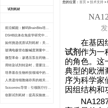
产品目录
您的位置：
首页
>
技术支持
>
试剂耗材
NA
新闻资讯
发
前沿赋能：解码BrainBits培养基的核心作用
DSHB抗体在免疫学研究中的角色与贡献
在基因组
如何挑选优质试剂耗材：关键因素与实用技巧
试剂
作为一
玻璃电极管在酸碱度测量中的关键作用
微型革命：渗透压泵在药物递送领域的变革
的角色。这一
用转染试剂转染时，需要注意哪些事项？
典型的欧洲
培养基在生物科技领域中的重要性和应用前景
序为科学家
人类遗传细胞储存库的相关知识普及
因组结构和
Scicominc导管：引领医疗行业的未来
创新试剂耗材：提高实验效率与结果准确性
NA128