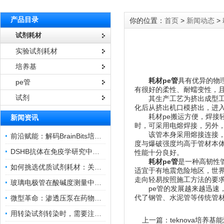
产品目录
你的位置：
首页
>
新闻动态
>
试剂耗材
实验试剂耗材
培养基
耗材pe管
具有优异的物
pe管
有很好的柔性、耐蠕变性，
试剂
其生产工艺为挤出成型工艺
化后从挤出机口模挤出，进
耗材pe搬运方便，焊接轻
新闻资讯
时，可采用电熔焊接，另外
该管本身采用熔接连接，本
前沿赋能：解码BrainBits培养基的核心作用
度与爆破强度均高于管材本
DSHB抗体在免疫学研究中的角色与贡献
性能十分良好。
耗材pe管
是一种高韧性
如何挑选优质试剂耗材：关键因素与实用技巧
适宜于有地震危险地区，世界
走向轻易按照施工方法的要
玻璃电极管在酸碱度测量中的关键作用
pe管的发展越来越迅速，
代了钢管、水泥管等传统管
微型革命：渗透压泵在药物递送领域的变革
用转染试剂转染时，需要注意哪些事项？
上一篇：
teknova培养