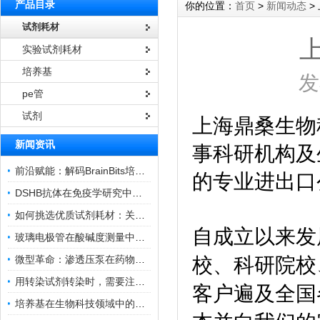
产品目录
你的位置：
首页
>
新闻动态
>
试剂耗材
实验试剂耗材
培养基
发
pe管
试剂
上海鼎桑生物
新闻资讯
事科研机构及
前沿赋能：解码BrainBits培养基的核心作用
的专业进出口
DSHB抗体在免疫学研究中的角色与贡献
如何挑选优质试剂耗材：关键因素与实用技巧
自成立以来发
玻璃电极管在酸碱度测量中的关键作用
微型革命：渗透压泵在药物递送领域的变革
校、科研院校
用转染试剂转染时，需要注意哪些事项？
客户遍及全国
培养基在生物科技领域中的重要性和应用前景