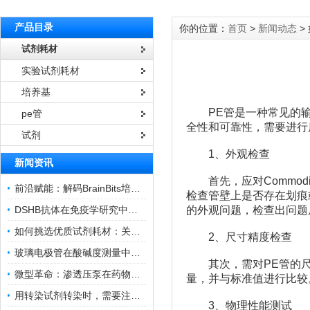
产品目录
你的位置：
首页
>
新闻动态
>
试剂耗材
实验试剂耗材
培养基
PE管是一种常见的输
pe管
全性和可靠性，需要进行
试剂
1、外观检查
新闻资讯
首先，应对Commodi
前沿赋能：解码BrainBits培养基的核心作用
检查管壁上是否存在划痕
DSHB抗体在免疫学研究中的角色与贡献
的外观问题，检查出问题
如何挑选优质试剂耗材：关键因素与实用技巧
2、尺寸精度检查
玻璃电极管在酸碱度测量中的关键作用
其次，需对PE管的尺
微型革命：渗透压泵在药物递送领域的变革
量，并与标准值进行比较
用转染试剂转染时，需要注意哪些事项？
3、物理性能测试