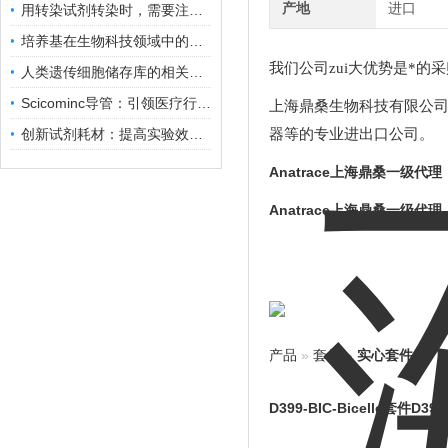
产地
进口
用转染试剂转染时，需要注意哪些事项？
培养基在生物科技领域中的重要性和应用前景
我们公司zui大优势是*的
人类遗传细胞储存库的相关知识普及
Scicominc导管：引领医疗行业的未来
上海鼎桑生物科技有限公
创新试剂耗材：提高实验效率与结果准确性
器等的专业进出口公司。
Anatrace
上海鼎桑一级代理
Anatrace
上海鼎桑一级代理
产品
»
套件
»
实心套件
D399-BIC-Bicelle套件
D399