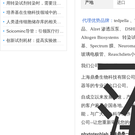
产地
进口
用转染试剂转染时，需要注意哪些事项？
培养基在生物科技领域中的重要性和应用前景
代理优势品牌：
tedpella
、
人类遗传细胞储存库的相关知识普及
品
、
Alzet 渗透压泵
、
DSH
Scicominc导管：引领医疗行业的未来
Altogen Biosystems 转
创新试剂耗材：提高实验效率与结果准确性
基
、
Spectrum 膜
、
Neuro
玻璃电极管
、
Reaschdie
我们公司zui大优势是*的
上海鼎桑生物科技有限公
器等的专业进出口公司。
自成立以来发展迅速，产
的客户遍及全国各地。为更
能，与广大生命科学工作
公司--让您重新审视您的
phytotechlab上海鼎桑一