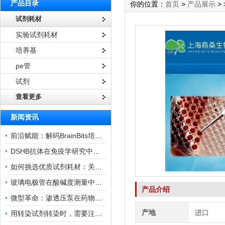
产品目录
你的位置：
首页
>
产品展示
> 
试剂耗材
实验试剂耗材
培养基
pe管
试剂
查看更多
新闻资讯
前沿赋能：解码BrainBits培养基的核心作用
DSHB抗体在免疫学研究中的角色与贡献
如何挑选优质试剂耗材：关键因素与实用技巧
玻璃电极管在酸碱度测量中的关键作用
产品介绍
微型革命：渗透压泵在药物递送领域的变革
产地
进口
用转染试剂转染时，需要注意哪些事项？