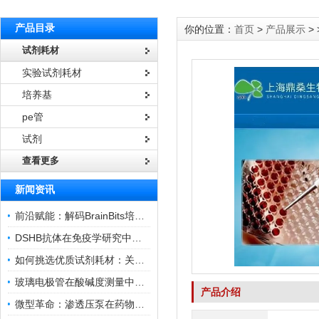
产品目录
你的位置：
首页
>
产品展示
> 
试剂耗材
实验试剂耗材
培养基
pe管
试剂
查看更多
新闻资讯
前沿赋能：解码BrainBits培养基的核心作用
DSHB抗体在免疫学研究中的角色与贡献
如何挑选优质试剂耗材：关键因素与实用技巧
玻璃电极管在酸碱度测量中的关键作用
产品介绍
微型革命：渗透压泵在药物递送领域的变革