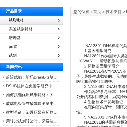
产品目录
您的位置：
首页
>
技术支持
>
试剂耗材
实验试剂耗材
培养基
NA12891 DNA样本的
pe管
1.基因组学研究
试剂
NA12891作为国际人类
（GWAS），帮助识别与疾
2.药物基因组学研究
新闻资讯
NA12891
在CYP2C1
子，最终生成截短的、无功能
前沿赋能：解码BrainBits培养基的核心作用
医疗和药物剂量调整。
DSHB抗体在免疫学研究中的角色与贡献
3.NA12891 DNA样
作为标准参考样本，NA12
如何挑选优质试剂耗材：关键因素与实用技巧
公开的基因组数据，为实验
4.生物技术开发与验证
玻璃电极管在酸碱度测量中的关键作用
在靶向富集探针、测序文库
性。
微型革命：渗透压泵在药物递送领域的变革
5.NA12891 DNA样
用转染试剂转染时，需要注意哪些事项？
NA12891的基因组数