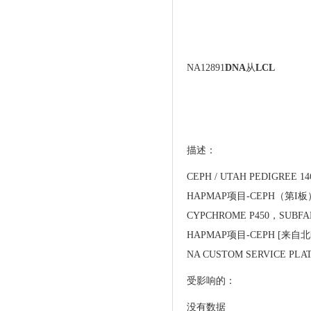
NA12891
DNA
从
LCL
描述：
CEPH / UTAH PEDIGREE 1
HAPMAP项目-CEPH（第
CYPCHROME P450，SUBFA
HAPMAP项目-CEPH [来
NA CUSTOM SERVICE PLAT
受影响的：
没有数据