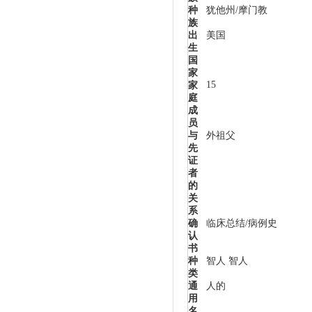
种
犹他州/摩门教
族
出
美国
生
国
家
15
家
庭
成
员
与
外祖父
先
证
者
的
关
系
确
临床总结/病例史
认
书
种
智人 智人
类
通
人的
用
名