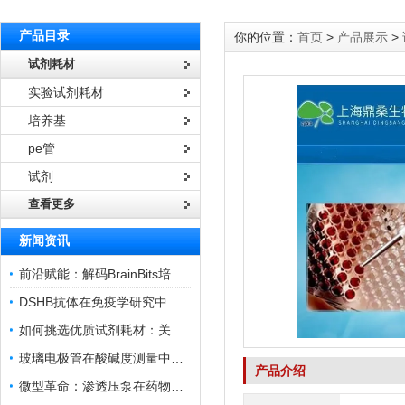
产品目录
你的位置：
首页
>
产品展示
>
试剂耗材
实验试剂耗材
培养基
pe管
试剂
查看更多
新闻资讯
前沿赋能：解码BrainBits培养基的核心作用
DSHB抗体在免疫学研究中的角色与贡献
如何挑选优质试剂耗材：关键因素与实用技巧
玻璃电极管在酸碱度测量中的关键作用
产品介绍
微型革命：渗透压泵在药物递送领域的变革