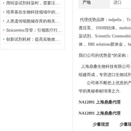
产地
进口
用转染试剂转染时，需要注意哪些事项？
培养基在生物科技领域中的重要性和应用前景
代理优势品牌：tedpella 、Tra
人类遗传细胞储存库的相关知识普及
透压泵、 DSHB抗体、moltox 菌株、
Scicominc导管：引领医疗行业的未来
染试剂、Scientific Commodit
创新试剂耗材：提高实验效率与结果准确性
体 、BBI solutions胶体金 、b
我们公司的优势是*的采购：
上海鼎桑生物科技有限公司
组建而成，专营进口生物试
公司将不断把上优质的产品
学的奥秘奉献绵薄之力.
NA12891 上海鼎桑代理
NA12891 上海鼎桑代理
少量现货 少量