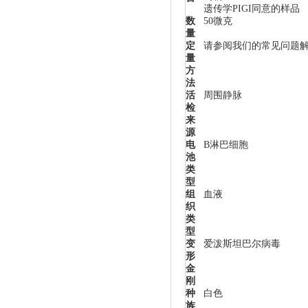
遗传学PIGI同意的样品
数
50微克
量
定
请参阅我们的常见问题
量
方
法
活
周围静脉
检
来
源
电
B淋巴细胞
池
类
型
组
血液
织
类
型
变
爱泼斯坦巴尔病毒
形
金
刚
种
白色
族