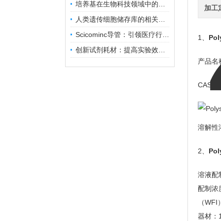
培养基在生物科技领域中的重要性和应用前景
加工
人类遗传细胞储存库的相关知识普及
Scicominc导管：引领医疗行业的未来
1、
Pol
创新试剂耗材：提高实验效率与结果准确性
产品名
CAS号
溶解性
2、
Pol
溶液配
配制浓度
（WFI
器材：