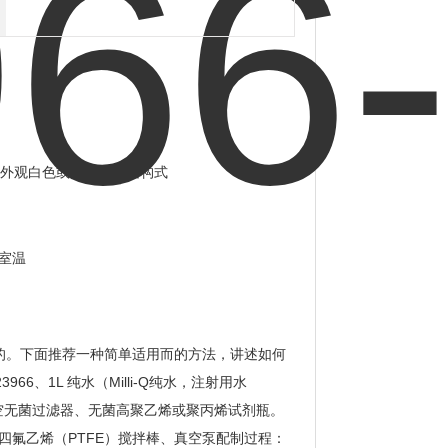
-75°C外观白色或黄色固体结构式
存室温
编写的。下面推荐一种简单适用而的方法，讲述如何
3966、1L 纯水（Milli-Q纯水，注射用水
PES真空无菌过滤器、无菌高聚乙烯或聚丙烯试剂瓶。
、聚四氟乙烯（PTFE）搅拌棒、真空泵配制过程：