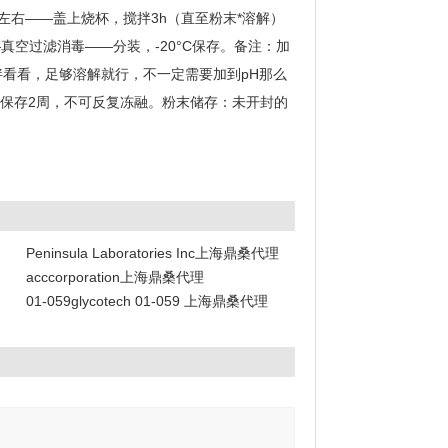
到2.0左右——盖上烧杯，搅拌3h（直至粉末*溶解）
——真空过滤消毒——分装，-20°C保存。备注：加
拌看看，足够溶解就行，不一定需要加到pH那么
°C保存2周，不可反复冻融。粉末储存：未开封的
Peninsula Laboratories Inc上海鼎桑代理
acccorporation上海鼎桑代理
01-059glycotech 01-059 上海鼎桑代理