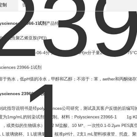
定制
否
ysciences 23966-1试剂
产品特性:
称：线性聚乙烯亚胺(PEI)
9002-98-6，26913-06-4分子式(CH2CH2NH)n分子量25000熔点73
溶于热水，低pH值的冷水，甲醇和乙醇；不溶于：苯，aether和丙酮储
ysciences 23966-1试剂
制此指导说明书是经polysciences公司研究，测试及其客户反馈的后
为1mg/mL的转染试剂的配制。材料：Polysciences 23966-1 1g #2
），或类似的生物级水）、12 M盐酸、10 M*、一次性0.1-0.2µm 
1 L 玻璃烧杯、1 L玻璃量筒、核准pH计、2支1 mL塑料移液管、托盘