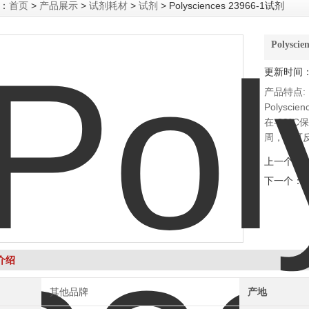
：
首页
>
产品展示
>
试剂耗材
>
试剂
> Polysciences 23966-1试剂
Polysci
更新时间：2
产品特点:
Polysc
在-20°
周，不可
年。可在
上一个：
P
下一个：
c
介绍
其他品牌
产地