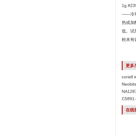
1g #
——冷
热或加
低。试
粉末有
更多
coriell
Neob
NA12
C589
在线