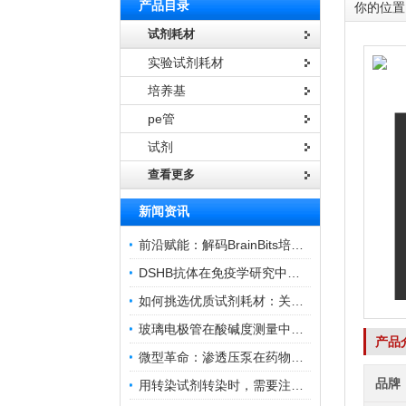
产品目录
你的位置
试剂耗材
实验试剂耗材
培养基
pe管
试剂
查看更多
新闻资讯
前沿赋能：解码BrainBits培养基的核心作用
DSHB抗体在免疫学研究中的角色与贡献
如何挑选优质试剂耗材：关键因素与实用技巧
玻璃电极管在酸碱度测量中的关键作用
产品
微型革命：渗透压泵在药物递送领域的变革
品牌
用转染试剂转染时，需要注意哪些事项？