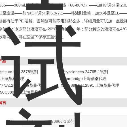
23966——900mL水溶解——搅拌、加热（60-80°C）——加HCl调pH
却至室温——加NaOH调pH到6.9-7.1——移液到量筒，加水补足至1L
酸都有助于PEI溶解。当然酸可能不用加那么多，详细用量可试加一点搅
剂储存：冷冻部分溶液可在-20°C保存长达一年；部分解冻的溶液可在4
效期两年。可在室温下保存直至使用。
产品
 institute NA12878试剂
Polysciences 24765-1试剂
its上海鼎桑代理
Chembridge上海鼎桑代理
877NA12877 上海鼎桑代理
NA12891NA12891 上海鼎桑代理
1-50C5891-50上海鼎桑代理
留言
产品：