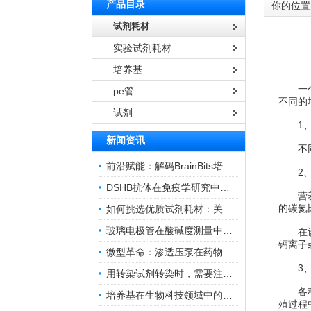
产品目录
你的位置
试剂耗材
实验试剂耗材
培养基
一个
pe管
不同的
试剂
1、营
新闻资讯
不同营
前沿赋能：解码BrainBits培养基的核心作用
2、营
DSHB抗体在免疫学研究中的角色与贡献
营养物
的碳氮
如何挑选优质试剂耗材：关键因素与实用技巧
玻璃电极管在酸碱度测量中的关键作用
在设计
钙离子
微型革命：渗透压泵在药物递送领域的变革
3、
用转染试剂转染时，需要注意哪些事项？
各种微生
培养基在生物科技领域中的重要性和应用前景
殖过程