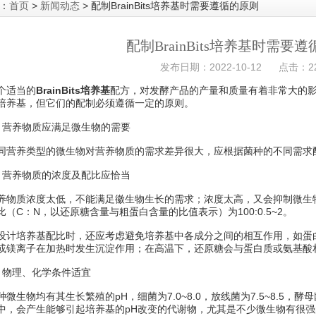
：
首页
>
新闻动态
> 配制BrainBits培养基时需要遵循的原则
配制BrainBits培养基时需要
发布日期：2022-10-12 点击：22
适当的
BrainBits培养基
配方，对发酵产品的产量和质量有着非常大的
培养基，但它们的配制必须遵循一定的原则。
养物质应满足微生物的需要
养类型的微生物对营养物质的需求差异很大，应根据菌种的不同需求配制Br
养物质的浓度及配比应恰当
质浓度太低，不能满足徽生物生长的需求；浓度太高，又会抑制微生物
比（C：N，以还原糖含量与粗蛋白含量的比值表示）为100:0.5~2。
培养基配比时，还应考虑避免培养基中各成分之间的相互作用，如蛋白
或镁离子在加热时发生沉淀作用；在高温下，还原糖会与蛋白质或氨基酸
物理、化学条件适宜
物均有其生长繁殖的pH，细菌为7.0~8.0，放线菌为7.5~8.5，酵母菌为
中，会产生能够引起培养基的pH改变的代谢物，尤其是不少微生物有很