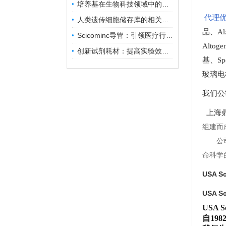
培养基在生物科技领域中的重要性和应用前景
代理优
人类遗传细胞储存库的相关知识普及
品
、
A
Scicominc导管：引领医疗行业的未来
Altog
创新试剂耗材：提高实验效率与结果准确性
基
、
Sp
玻璃电
我们公
上海鼎
组建而
公
命科学
USA 
USA 
USA
自19