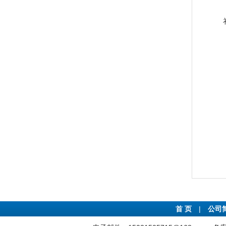
首 页
|
公司