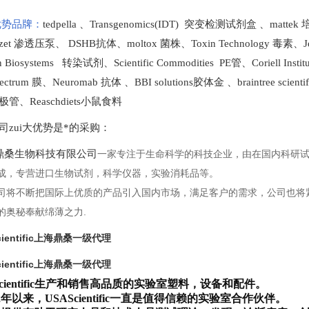
势品牌：
tedpella
、
Transgenomics(IDT) 突变检测试剂盒
、
matte
lzet 渗透压泵
、
DSHB抗体
、
moltox 菌株
、
Toxin Technology
毒素、
J
en Biosystems 转染试剂
、
Scientific Commodities PE管
、
Coriell In
ectrum 膜
、
Neuromab 抗体
、
BBI solutions
胶体金
、
braintree scien
极管
、
Reaschdiets小鼠食料
司zui大优势是*的采购
：
桑生物科技有限公司
一家专注于生命科学的科技企业，由在国内科研
成，专营进口生物试剂，科学仪器，实验消耗品等。
司将不断把国际上优质的产品引入国内市场，满足客户的需求，公司也将
的奥秘奉献绵薄之力.
Scientific上海鼎桑一级代理
Scientific上海鼎桑一级代理
 Scientific生产和销售高品质的实验室塑料，设备和配件。
82年以来，USAScientific一直是值得信赖的实验室合作伙伴。