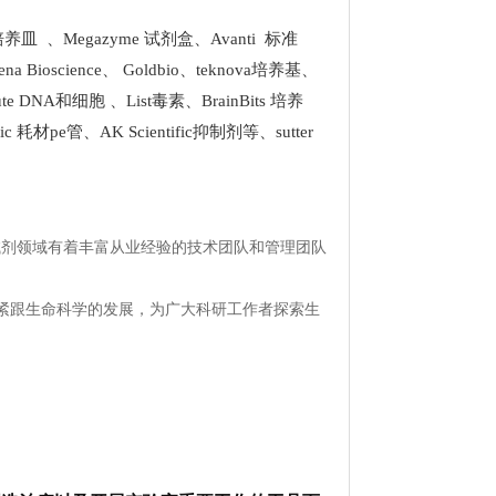
k 培养皿
、
Megazyme 试剂盒
、
Avanti 标准
ena Bioscience
、
Goldbio
、
teknova培养基
、
stitute DNA和细胞
、
List
毒素、
BrainBits 培养
tific 耗材pe管
、
AK Scientific抑制剂
等、
sutter
试剂领域有着丰富从业经验的技术团队和管理团队
紧跟生命科学的发展，为广大科研工作者探索生