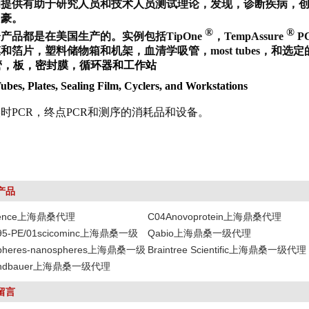
为提供有助于研究人员和技术人员测试理论，发现，诊断疾病，
自豪。
®
®
分产品都是在美国生产的。
实例包括TipOne
，TempAssure
PC
膜和箔片，塑料储物箱和机架，血清学吸管，
most tubes
，和选定
管，板，密封膜，循环器和工作站
bes, Plates, Sealing Film, Cyclers, and Workstations
时PCR，终点PCR和测序的消耗品和设备。
产品
icence上海鼎桑代理
C04Anovoprotein上海鼎桑代理
95-PE/01scicominc上海鼎桑一级
Qabio上海鼎桑一级代理
spheres-nanospheres上海鼎桑一级
Braintree Scientific上海鼎桑一级代理
tzandbauer上海鼎桑一级代理
留言