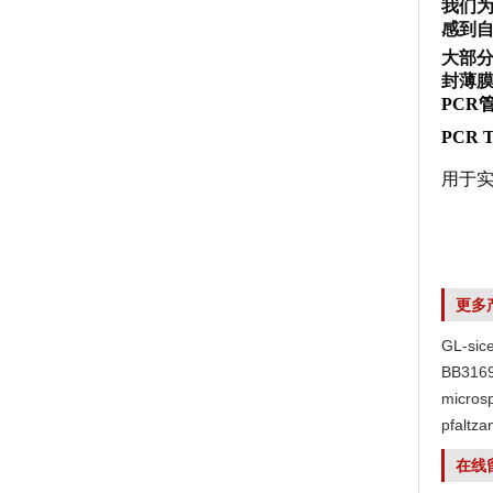
我们
感到
大部
封薄
PCR
PCR Tu
用于实
更多
GL-s
BB316
代理
micro
代理
pfal
在线