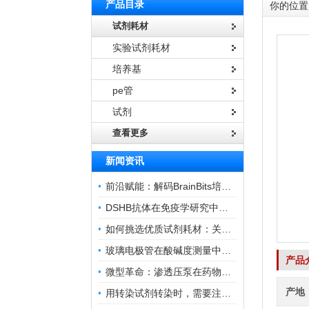
产品目录
你的位置
试剂耗材
实验试剂耗材
培养基
pe管
试剂
查看更多
新闻资讯
前沿赋能：解码BrainBits培养基的核心作用
DSHB抗体在免疫学研究中的角色与贡献
如何挑选优质试剂耗材：关键因素与实用技巧
玻璃电极管在酸碱度测量中的关键作用
产品
微型革命：渗透压泵在药物递送领域的变革
产地
用转染试剂转染时，需要注意哪些事项？