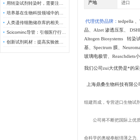
产地
进口
用转染试剂转染时，需要注意哪些事项？
培养基在生物科技领域中的重要性和应用前景
代理优势品牌：
tedpella
、
人类遗传细胞储存库的相关知识普及
品
、
Alzet 渗透压泵
、
DSH
Scicominc导管：引领医疗行业的未来
Altogen Biosystems 转
创新试剂耗材：提高实验效率与结果准确性
基
、
Spectrum 膜
、
Neuro
玻璃电极管
、
Reaschdie
我们公司zui大优势是*的
上海鼎桑生物科技有限公
组建而成，专营进口生物试
公司将不断把国际上优
命科学的奥秘奉献绵薄之力.