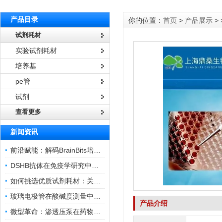
产品目录
你的位置：
首页
>
产品展示
> 
试剂耗材
实验试剂耗材
培养基
pe管
试剂
查看更多
新闻资讯
前沿赋能：解码BrainBits培养基的核心作用
DSHB抗体在免疫学研究中的角色与贡献
如何挑选优质试剂耗材：关键因素与实用技巧
玻璃电极管在酸碱度测量中的关键作用
产品介绍
微型革命：渗透压泵在药物递送领域的变革