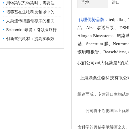
产地
进口
用转染试剂转染时，需要注意哪些事项？
培养基在生物科技领域中的重要性和应用前景
代理优势品牌：
tedpella
、
人类遗传细胞储存库的相关知识普及
品
、
Alzet 渗透压泵
、
DSH
Scicominc导管：引领医疗行业的未来
Altogen Biosystems 转
创新试剂耗材：提高实验效率与结果准确性
基
、
Spectrum 膜
、
Neuro
玻璃电极管
、
Reaschdie
我们公司zui大优势是*的
上海鼎桑生物科技有限公
组建而成，专营进口生物试
公司将不断把国际上优
命科学的奥秘奉献绵薄之力.