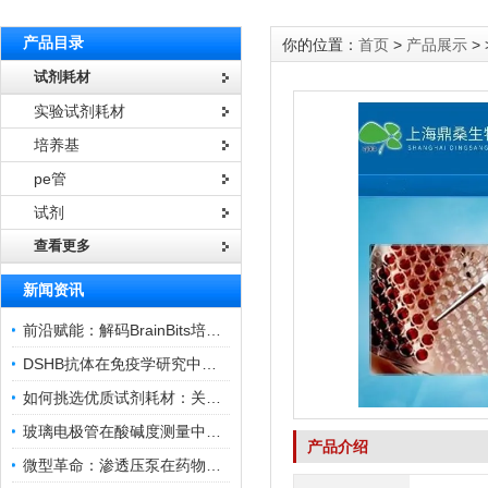
产品目录
你的位置：
首页
>
产品展示
> 
试剂耗材
实验试剂耗材
培养基
pe管
试剂
查看更多
新闻资讯
前沿赋能：解码BrainBits培养基的核心作用
DSHB抗体在免疫学研究中的角色与贡献
如何挑选优质试剂耗材：关键因素与实用技巧
玻璃电极管在酸碱度测量中的关键作用
产品介绍
微型革命：渗透压泵在药物递送领域的变革