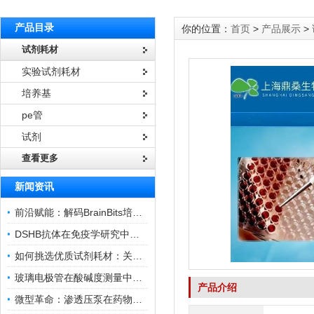
产品目录
你的位置：
首页
>
产品展示
>
试剂耗材
实验试剂耗材
培养基
pe管
试剂
查看更多
新闻资讯
前沿赋能：解码BrainBits培养基的核心作用
DSHB抗体在免疫学研究中的角色与贡献
如何挑选优质试剂耗材：关键因素与实用技巧
玻璃电极管在酸碱度测量中的关键作用
产品介绍
微型革命：渗透压泵在药物递送领域的变革