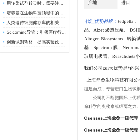
产地
进口
用转染试剂转染时，需要注意哪些事项？
培养基在生物科技领域中的重要性和应用前景
代理优势品牌：
tedpella
、
人类遗传细胞储存库的相关知识普及
品
、
Alzet 渗透压泵
、
DSH
Scicominc导管：引领医疗行业的未来
Altogen Biosystems 转
创新试剂耗材：提高实验效率与结果准确性
基
、
Spectrum 膜
、
Neuro
玻璃电极管
、
Reaschdie
我们公司zui大优势是*的
上海鼎桑生物科技有限公
组建而成，专营进口生物试
公司将不断把国际上优
命科学的奥秘奉献绵薄之力.
Osenses上海鼎桑一级代理
Osenses上海鼎桑一级代理