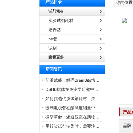
产品目录
你的位置
试剂耗材
实验试剂耗材
培养基
pe管
试剂
查看更多
新闻资讯
前沿赋能：解码BrainBits培养基的核心作用
DSHB抗体在免疫学研究中的角色与贡献
如何挑选优质试剂耗材：关键因素与实用技巧
玻璃电极管在酸碱度测量中的关键作用
产品
微型革命：渗透压泵在药物递送领域的变革
品牌
用转染试剂转染时，需要注意哪些事项？