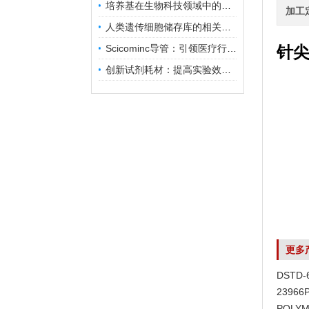
培养基在生物科技领域中的重要性和应用前景
加工
人类遗传细胞储存库的相关知识普及
Scicominc导管：引领医疗行业的未来
针尖
创新试剂耗材：提高实验效率与结果准确性
更多
DSTD
23966
POLYM