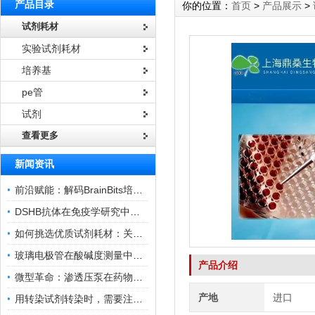
产品目录
你的位置：
首页
>
产品展示
>
试剂耗材
实验试剂耗材
培养基
pe管
试剂
查看更多
新闻资讯
前沿赋能：解码BrainBits培养基的核心作用
DSHB抗体在免疫学研究中的角色与贡献
如何挑选优质试剂耗材：关键因素与实用技巧
玻璃电极管在酸碱度测量中的关键作用
产品介绍
微型革命：渗透压泵在药物递送领域的变革
产地
进口
用转染试剂转染时，需要注意哪些事项？