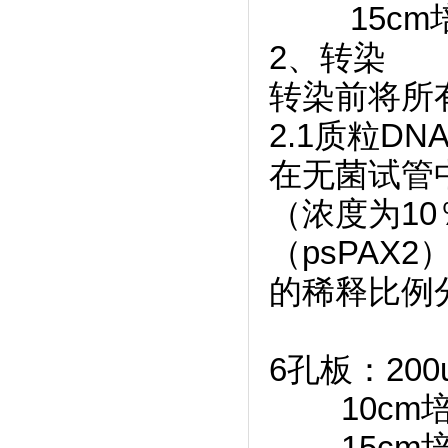
15cm培养
2
、转染
转染前将所
2.1
质粒DN
在无菌试管中
（浓度为10
（psPAX
的稀释比例分
6
孔板：200u
10cm培养
15cm培养皿