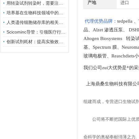
产地
进口
用转染试剂转染时，需要注意哪些事项？
培养基在生物科技领域中的重要性和应用前景
代理优势品牌：
tedpella
、
人类遗传细胞储存库的相关知识普及
品
、
Alzet 渗透压泵
、
DSH
Scicominc导管：引领医疗行业的未来
Altogen Biosystems 转
创新试剂耗材：提高实验效率与结果准确性
基
、
Spectrum 膜
、
Neuro
玻璃电极管
、
Reaschdie
我们公司zui大优势是*的
上海鼎桑生物科技有限公
组建而成，专营进口生物试
公司将不断把国际上优
命科学的奥秘奉献绵薄之力.