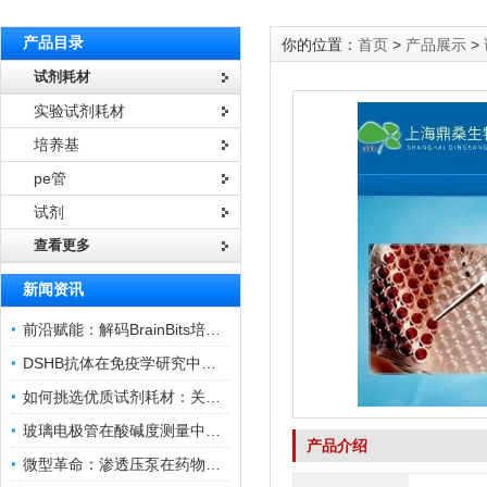
产品目录
你的位置：
首页
>
产品展示
>
试剂耗材
实验试剂耗材
培养基
pe管
试剂
查看更多
新闻资讯
前沿赋能：解码BrainBits培养基的核心作用
DSHB抗体在免疫学研究中的角色与贡献
如何挑选优质试剂耗材：关键因素与实用技巧
玻璃电极管在酸碱度测量中的关键作用
产品介绍
微型革命：渗透压泵在药物递送领域的变革