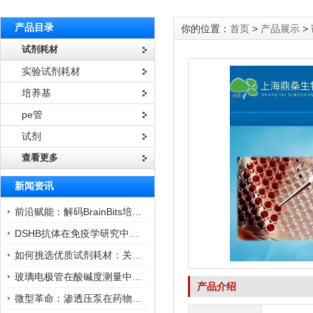
产品目录
你的位置：
首页
>
产品展示
>
试剂耗材
实验试剂耗材
培养基
pe管
试剂
查看更多
新闻资讯
前沿赋能：解码BrainBits培养基的核心作用
DSHB抗体在免疫学研究中的角色与贡献
如何挑选优质试剂耗材：关键因素与实用技巧
玻璃电极管在酸碱度测量中的关键作用
产品介绍
微型革命：渗透压泵在药物递送领域的变革