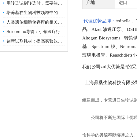
产地
进口
用转染试剂转染时，需要注意哪些事项？
培养基在生物科技领域中的重要性和应用前景
代理优势品牌：
tedpella
、
人类遗传细胞储存库的相关知识普及
品
、
Alzet 渗透压泵
、
DSH
Scicominc导管：引领医疗行业的未来
Altogen Biosystems 转
创新试剂耗材：提高实验效率与结果准确性
基
、
Spectrum 膜
、
Neuro
玻璃电极管
、
Reaschdie
我们公司zui大优势是*的
上海鼎桑生物科技有限公
组建而成，专营进口生物试
公司将不断把国际上优
命科学的奥秘奉献绵薄之力.