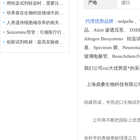
产地
进口
用转染试剂转染时，需要注意哪些事项？
培养基在生物科技领域中的重要性和应用前景
代理优势品牌：
tedpella
、
人类遗传细胞储存库的相关知识普及
品
、
Alzet 渗透压泵
、
DSH
Scicominc导管：引领医疗行业的未来
Altogen Biosystems 转
创新试剂耗材：提高实验效率与结果准确性
基
、
Spectrum 膜
、
Neuro
玻璃电极管
、
Reaschdie
我们公司zui大优势是*的
上海鼎桑生物科技有限公
组建而成，专营进口生物试
公司将不断把国际上优
命科学的奥秘奉献绵薄之力.