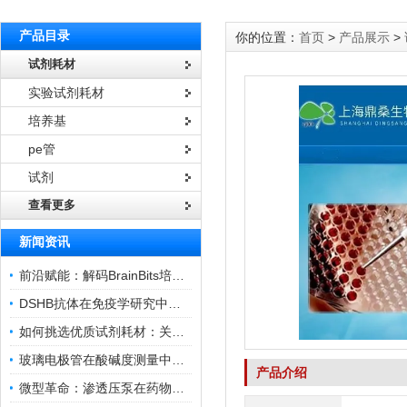
产品目录
你的位置：
首页
>
产品展示
>
试剂耗材
实验试剂耗材
培养基
pe管
试剂
查看更多
新闻资讯
前沿赋能：解码BrainBits培养基的核心作用
DSHB抗体在免疫学研究中的角色与贡献
如何挑选优质试剂耗材：关键因素与实用技巧
玻璃电极管在酸碱度测量中的关键作用
产品介绍
微型革命：渗透压泵在药物递送领域的变革