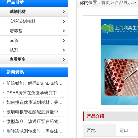
产品目录
你的位置：
首页
>
产品展示
>
试剂耗材
实验试剂耗材
培养基
pe管
试剂
查看更多
新闻资讯
前沿赋能：解码BrainBits培养基的核心作用
DSHB抗体在免疫学研究中的角色与贡献
如何挑选优质试剂耗材：关键因素与实用技巧
玻璃电极管在酸碱度测量中的关键作用
产品介绍
微型革命：渗透压泵在药物递送领域的变革
产地
进口
用转染试剂转染时，需要注意哪些事项？