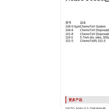
货号
品名
106-5-5µm
ChemoTx® System
106-8
ChemoTx® Disposabl
101-8
ChemoTx® Disposabl
116-5
5.7mm dia. sites, 300
101-5
ChemoTx(R) 101-5
更多产品
DSTD-80针尖3-D校准标样