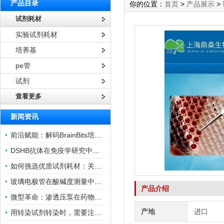
产品目录
你的位置：
首页
>
产品展示
>
试剂耗材
实验试剂耗材
培养基
pe管
试剂
查看更多
新闻资讯
前沿赋能：解码BrainBits培养基的核心作用
DSHB抗体在免疫学研究中的角色与贡献
如何挑选优质试剂耗材：关键因素与实用技巧
玻璃电极管在酸碱度测量中的关键作用
产品介绍
微型革命：渗透压泵在药物递送领域的变革
产地
进口
用转染试剂转染时，需要注意哪些事项？