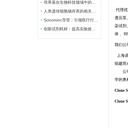
培养基在生物科技领域中的重要性和应用前景
代理优势品
人类遗传细胞储存库的相关知识普及
透压泵、 
Scicominc导管：引领医疗行业的未来
染试剂、Sc
创新试剂耗材：提高实验效率与结果准确性
体 、BBI
我们公
上海鼎
组建而
公司将
学的奥
Clon
Clon