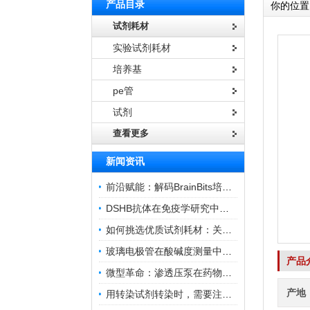
产品目录
你的位置
试剂耗材
实验试剂耗材
培养基
pe管
试剂
查看更多
新闻资讯
前沿赋能：解码BrainBits培养基的核心作用
DSHB抗体在免疫学研究中的角色与贡献
如何挑选优质试剂耗材：关键因素与实用技巧
玻璃电极管在酸碱度测量中的关键作用
产品
微型革命：渗透压泵在药物递送领域的变革
产地
用转染试剂转染时，需要注意哪些事项？