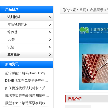
产品目录
你的位置：
首页
>
产品展示
>
试剂耗材
实验试剂耗材
培养基
pe管
试剂
查看更多
新闻资讯
前沿赋能：解码BrainBits培养基的核心作用
DSHB抗体在免疫学研究中的角色与贡献
如何挑选优质试剂耗材：关键因素与实用技巧
玻璃电极管在酸碱度测量中的关键作用
产品介绍
微型革命：渗透压泵在药物递送领域的变革