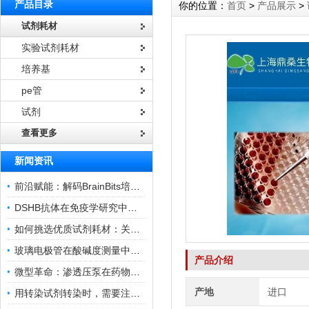
产品目录
你的位置：
首页
>
产品展示
>
试剂耗材
实验试剂耗材
培养基
pe管
试剂
查看更多
新闻资讯
前沿赋能：解码BrainBits培养基的核心作用
DSHB抗体在免疫学研究中的角色与贡献
如何挑选优质试剂耗材：关键因素与实用技巧
玻璃电极管在酸碱度测量中的关键作用
产品介绍
微型革命：渗透压泵在药物递送领域的变革
产地
进口
用转染试剂转染时，需要注意哪些事项？