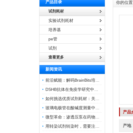
产品目录
你的位置
试剂耗材
实验试剂耗材
培养基
pe管
试剂
查看更多
新闻资讯
前沿赋能：解码BrainBits培养基的核心作用
DSHB抗体在免疫学研究中的角色与贡献
如何挑选优质试剂耗材：关键因素与实用技巧
玻璃电极管在酸碱度测量中的关键作用
产品
微型革命：渗透压泵在药物递送领域的变革
产地
用转染试剂转染时，需要注意哪些事项？