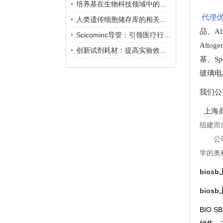
培养基在生物科技领域中的重要性和应用前景
代理优
人类遗传细胞储存库的相关知识普及
品
、
A
Scicominc导管：引领医疗行业的未来
Altog
创新试剂耗材：提高实验效率与结果准确性
基
、
Sp
玻璃电
我们公
上海鼎
组建而
公
学的奥
bios
bios
BIO 