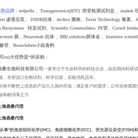
势品牌：
tedpella
、
Transgenomics(IDT) 突变检测试剂盒
、
matte
lzet 渗透压泵
、
DSHB抗体
、
moltox 菌株
、
Toxin Technology
毒素、
J
en Biosystems 转染试剂
、
Scientific Commodities PE管
、
Coriell In
ectrum 膜
、
Neuromab 抗体
、
BBI solutions
胶体金
、
braintree scien
极管
、
Reaschdiets小鼠食料
司zui大优势是*的采购
：
桑生物科技有限公司
一家专注于生命科学的科技企业，由在国内科研
成，专营进口生物试剂，科学仪器，实验消耗品等。
司将不断把上优质的产品引入国内市场，满足客户的需求，公司也将紧跟
秘奉献绵薄之力.
b上海鼎桑代理
b上海鼎桑代理
SB从事*的免疫组织化学(IHC)、免疫细胞化学(ICC)、荧光原位杂交(FIS