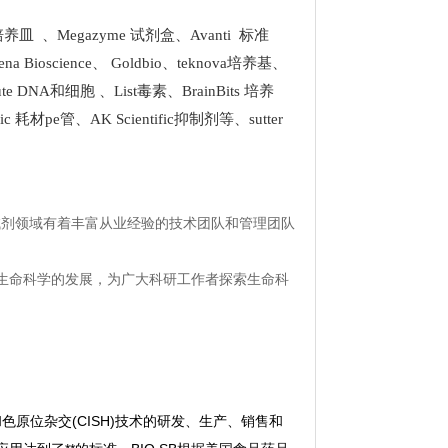
k 培养皿
、
Megazyme 试剂盒
、
Avanti 标准
ena Bioscience
、
Goldbio
、
teknova培养基
、
stitute DNA和细胞
、
List
毒素、
BrainBits 培养
tific 耗材pe管
、
AK Scientific抑制剂
等、
sutter
试剂领域有着丰富从业经验的技术团队和管理团队
生命科学的发展，为广大科研工作者探索生命科
H)和色原位杂交(CISH)技术的研发、生产、销售和