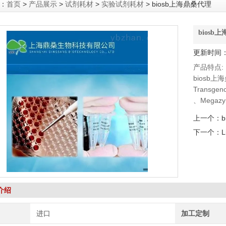
：
首页
>
产品展示
>
试剂耗材
>
实验试剂耗材
> biosb上海鼎桑代理
biosb
更新时间：2
产品特点:
biosb上
Transg
、Megaz
DSHB抗体、
上一个：
下一个：
L
介绍
进口
加工定制