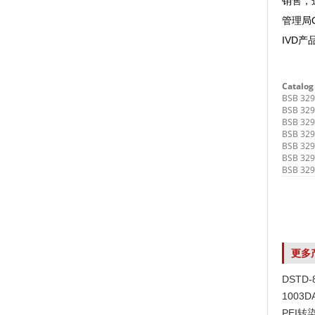
销售，
管理局Q
IVD产
Catalog
BSB 32
BSB 32
BSB 32
BSB 32
BSB 32
BSB 32
BSB 32
更多
DSTD
1003
PEI转