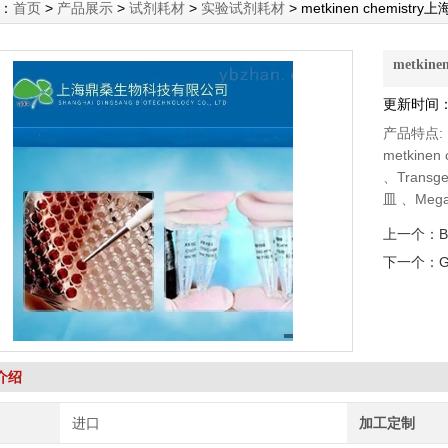
：
首页
>
产品展示
>
试剂耗材
>
实验试剂耗材
> metkinen chemistr
metkin
更新时间：2
产品特点:
metkine
、Trans
皿 、Meg
泵、 DSHB
上一个：
下一个：
G
介绍
进口
加工定制