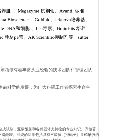
k 培养皿
、
Megazyme 试剂盒
、
Avanti 标准
ena Bioscience
、
Goldbio
、
teknova培养基
、
stitute DNA和细胞
、
List
毒素、
BrainBits 培养
tific 耗材pe管
、
AK Scientific抑制剂
等、
sutter
试剂领域有着丰富从业经验的技术团队和管理团队
生命科学的发展，为广大科研工作者探索生命科
苷酸合成试剂，亚磷酰胺和各种固体支持物的专业知识。寡核苷
密码子）亚磷酰胺。可能的应用包括具有三聚体（密码子）亚磷酰胺的
磷酸化试剂方便地纯化寡核苷酸5'-磷酸酯。