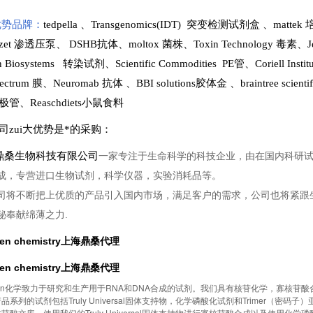
势品牌：
tedpella
、
Transgenomics(IDT) 突变检测试剂盒
、
matte
lzet 渗透压泵
、
DSHB抗体
、
moltox 菌株
、
Toxin Technology
毒素、
J
en Biosystems 转染试剂
、
Scientific Commodities PE管
、
Coriell In
ectrum 膜
、
Neuromab 抗体
、
BBI solutions
胶体金
、
braintree scien
极管
、
Reaschdiets小鼠食料
司zui大优势是*的采购
：
桑生物科技有限公司
一家专注于生命科学的科技企业，由在国内科研
成，专营进口生物试剂，科学仪器，实验消耗品等。
司将不断把上优质的产品引入国内市场，满足客户的需求，公司也将紧跟
秘奉献绵薄之力.
nen chemistry上海鼎桑代理
nen chemistry上海鼎桑代理
inen化学致力于研究和生产用于RNA和DNA合成的试剂。我们具有核苷化学，寡核
品系列的试剂包括Truly Universal固体支持物，化学磷酸化试剂和Trimer（
苷酸文库，使用我们的Truly Universal固体支持物进行寡核苷酸合成以及使用化学