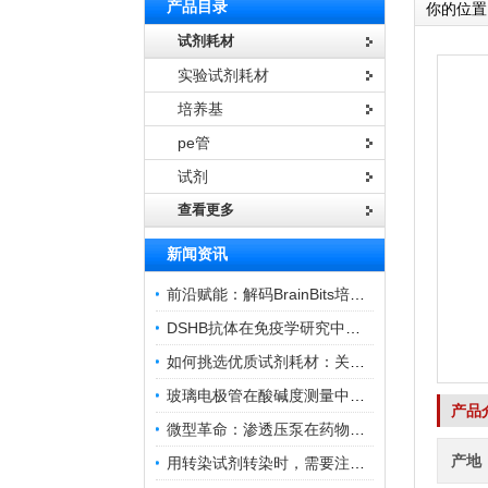
产品目录
你的位置
试剂耗材
实验试剂耗材
培养基
pe管
试剂
查看更多
新闻资讯
前沿赋能：解码BrainBits培养基的核心作用
DSHB抗体在免疫学研究中的角色与贡献
如何挑选优质试剂耗材：关键因素与实用技巧
玻璃电极管在酸碱度测量中的关键作用
产品
微型革命：渗透压泵在药物递送领域的变革
产地
用转染试剂转染时，需要注意哪些事项？