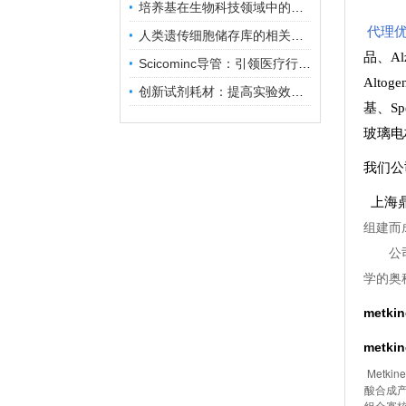
培养基在生物科技领域中的重要性和应用前景
代理优
人类遗传细胞储存库的相关知识普及
品
、
A
Scicominc导管：引领医疗行业的未来
Altog
创新试剂耗材：提高实验效率与结果准确性
基
、
Sp
玻璃电
我们公
上海鼎
组建而
公
学的奥
metki
metki
Metk
酸合成产
组合寡核