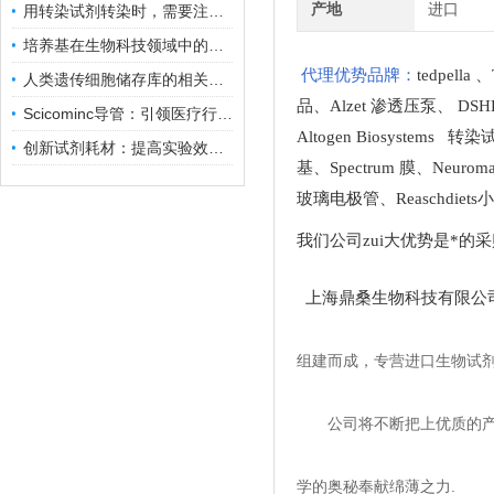
产地
进口
用转染试剂转染时，需要注意哪些事项？
培养基在生物科技领域中的重要性和应用前景
代理优势品牌：
tedpella
、
人类遗传细胞储存库的相关知识普及
品
、
Alzet 渗透压泵
、
DSH
Scicominc导管：引领医疗行业的未来
Altogen Biosystems 转
创新试剂耗材：提高实验效率与结果准确性
基
、
Spectrum 膜
、
Neuro
玻璃电极管
、
Reaschdie
我们公司zui大优势是*的
上海鼎桑生物科技有限公
组建而成，专营进口生物试
公司将不断把上优质的
学的奥秘奉献绵薄之力.