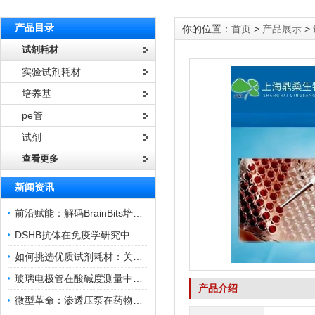
产品目录
你的位置：
首页
>
产品展示
>
试剂耗材
实验试剂耗材
培养基
pe管
试剂
查看更多
新闻资讯
前沿赋能：解码BrainBits培养基的核心作用
DSHB抗体在免疫学研究中的角色与贡献
如何挑选优质试剂耗材：关键因素与实用技巧
玻璃电极管在酸碱度测量中的关键作用
产品介绍
微型革命：渗透压泵在药物递送领域的变革