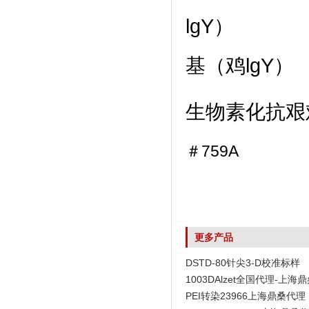
基（鸡lgY）
生物素化抗
艰
＃759A
更多产品
DSTD-80针尖3-D校准标样
1003DAlzet全国代理-上海
PEI转染23966上海鼎桑代理