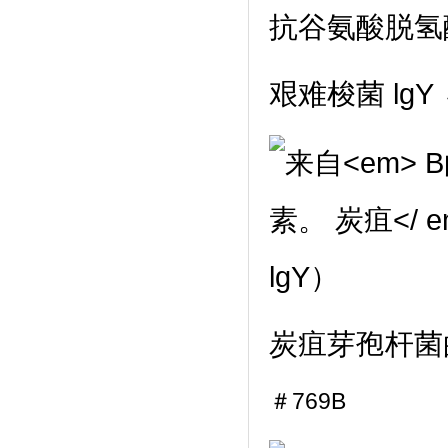
艰难梭菌
lgY
炭疽芽孢杆菌
＃769B