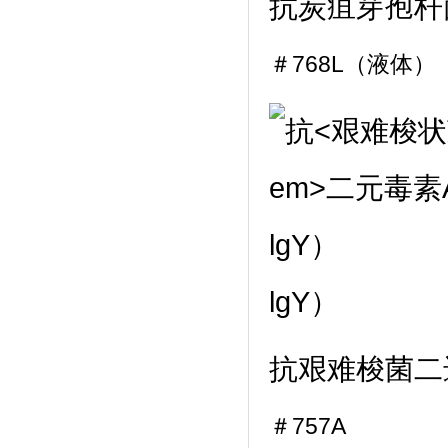
抗
炭疽芽孢杆
＃768L（液体）
lgY）
抗
艰难梭菌
二
＃757A