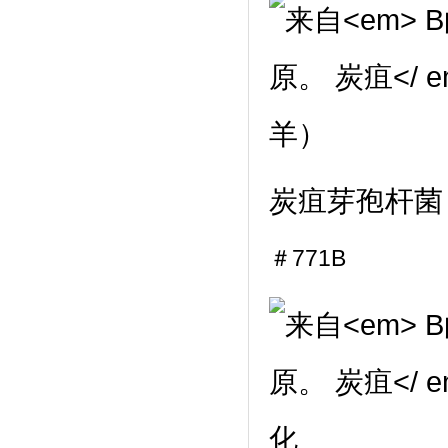
炭疽芽孢杆菌
＃771B