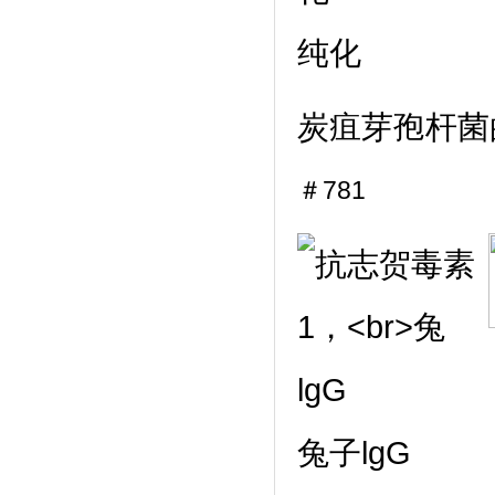
纯化
炭疽芽孢杆菌
＃781
兔子lgG