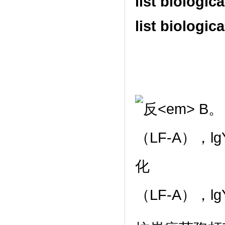
list biolog
list biolog
（LF-A），