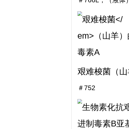
＃766L，（液体
艰难梭菌
（山
＃752