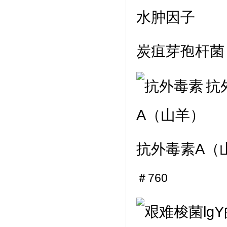
水肿因子
炭疽芽孢杆菌
抗
抗外毒素A（
＃760