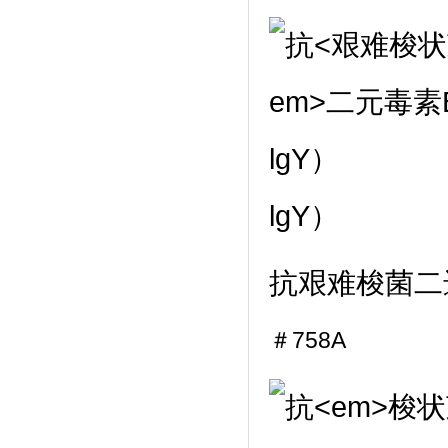
lgY）
抗
艰难梭菌
二
＃758A