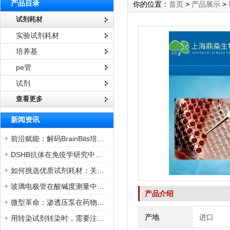
产品目录
你的位置：
首页
>
产品展示
>
试剂耗材
实验试剂耗材
培养基
pe管
试剂
查看更多
新闻资讯
前沿赋能：解码BrainBits培养基的核心作用
DSHB抗体在免疫学研究中的角色与贡献
如何挑选优质试剂耗材：关键因素与实用技巧
玻璃电极管在酸碱度测量中的关键作用
产品介绍
微型革命：渗透压泵在药物递送领域的变革
产地
进口
用转染试剂转染时，需要注意哪些事项？