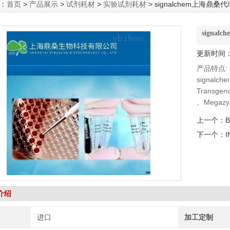
：
首页
>
产品展示
>
试剂耗材
>
实验试剂耗材
> signalchem上海鼎桑代
signa
更新时间：2
产品特点:
signal
Transg
、Megaz
DSHB抗体、
上一个：
B
下一个：
I
介绍
进口
加工定制