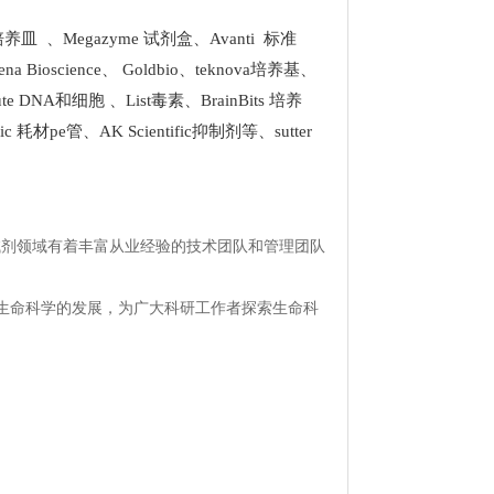
k 培养皿
、
Megazyme 试剂盒
、
Avanti 标准
ena Bioscience
、
Goldbio
、
teknova培养基
、
stitute DNA和细胞
、
List
毒素、
BrainBits 培养
tific 耗材pe管
、
AK Scientific抑制剂
等、
sutter
试剂领域有着丰富从业经验的技术团队和管理团队
生命科学的发展，为广大科研工作者探索生命科