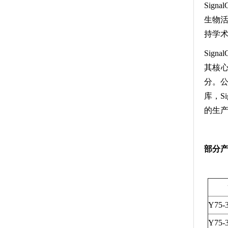
Sig
生物活
持学
Sig
其核
分。
库，S
的生产
部分
Y75-
Y75-