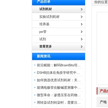
产品目录
你的位置
试剂耗材
实验试剂耗材
培养基
pe管
试剂
查看更多
新闻资讯
前沿赋能：解码BrainBits培养基的核心作用
DSHB抗体在免疫学研究中的角色与贡献
如何挑选优质试剂耗材：关键因素与实用技巧
玻璃电极管在酸碱度测量中的关键作用
产品
微型革命：渗透压泵在药物递送领域的变革
产地
用转染试剂转染时，需要注意哪些事项？