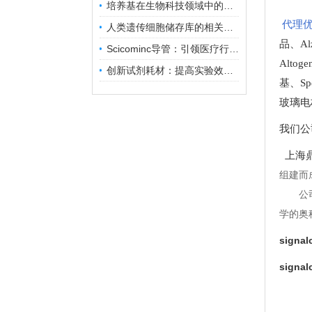
培养基在生物科技领域中的重要性和应用前景
代理优
人类遗传细胞储存库的相关知识普及
品
、
A
Scicominc导管：引领医疗行业的未来
Altog
创新试剂耗材：提高实验效率与结果准确性
基
、
Sp
玻璃电
我们公
上海鼎
组建而
公
学的奥
sign
sign