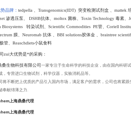
势品牌：
tedpella
、
Transgenomics(IDT) 突变检测试剂盒
、
matte
lzet 渗透压泵
、
DSHB抗体
、
moltox 菌株
、
Toxin Technology
毒素、
J
en Biosystems 转染试剂
、
Scientific Commodities PE管
、
Coriell In
ectrum 膜
、
Neuromab 抗体
、
BBI solutions
胶体金
、
braintree scien
极管
、
Reaschdiets小鼠食料
司zui大优势是*的采购
：
桑生物科技有限公司
一家专注于生命科学的科技企业，由在国内科研
成，专营进口生物试剂，科学仪器，实验消耗品等。
司将不断把上优质的产品引入国内市场，满足客户的需求，公司也将紧跟
秘奉献绵薄之力.
alchem上海鼎桑代理
alchem上海鼎桑代理