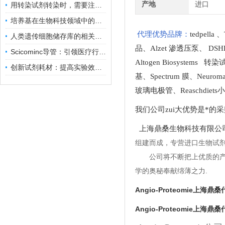
产地
进口
用转染试剂转染时，需要注意哪些事项？
培养基在生物科技领域中的重要性和应用前景
代理优势品牌：
tedpella
、
人类遗传细胞储存库的相关知识普及
品
、
Alzet 渗透压泵
、
DSH
Scicominc导管：引领医疗行业的未来
Altogen Biosystems 转
创新试剂耗材：提高实验效率与结果准确性
基
、
Spectrum 膜
、
Neuro
玻璃电极管
、
Reaschdie
我们公司zui大优势是*的
上海鼎桑生物科技有限公
组建而成，专营进口生物试
公司将不断把上优质的
学的奥秘奉献绵薄之力.
Angio-Proteomie上海鼎
Angio-Proteomie上海鼎