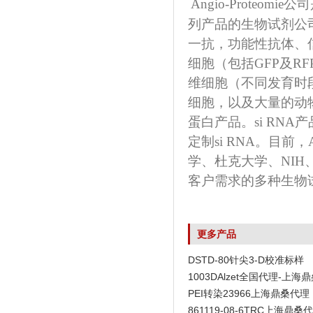
Angio-Proteomie
公司
列产品的生物试剂公
一抗，功能性抗体、
细胞（包括
GFP
及
RF
维细胞（不同发育时
细胞，以及大量的动
蛋白产品。
si RNA
产
定制
si RNA
。目前，
学、杜克大学、
NIH
客户需求的多种生物
更多产品
DSTD-80针尖3-D校准标样
1003DAlzet全国代理-上海
PEI转染23966上海鼎桑代理
861119-08-6TRC上海鼎桑