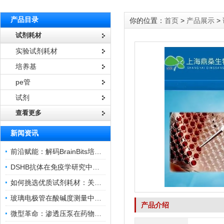
产品目录
你的位置：
首页
>
产品展示
>
试剂耗材
实验试剂耗材
培养基
pe管
试剂
查看更多
新闻资讯
前沿赋能：解码BrainBits培养基的核心作用
DSHB抗体在免疫学研究中的角色与贡献
如何挑选优质试剂耗材：关键因素与实用技巧
玻璃电极管在酸碱度测量中的关键作用
产品介绍
微型革命：渗透压泵在药物递送领域的变革