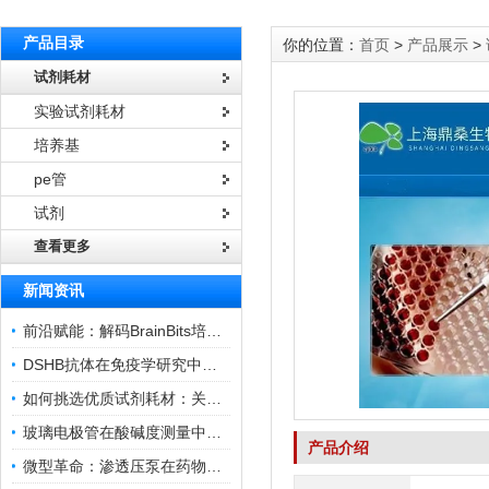
产品目录
你的位置：
首页
>
产品展示
>
试剂耗材
实验试剂耗材
培养基
pe管
试剂
查看更多
新闻资讯
前沿赋能：解码BrainBits培养基的核心作用
DSHB抗体在免疫学研究中的角色与贡献
如何挑选优质试剂耗材：关键因素与实用技巧
玻璃电极管在酸碱度测量中的关键作用
产品介绍
微型革命：渗透压泵在药物递送领域的变革