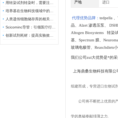
产地
进口
用转染试剂转染时，需要注意哪些事项？
培养基在生物科技领域中的重要性和应用前景
代理优势品牌：
tedpella
、
人类遗传细胞储存库的相关知识普及
品
、
Alzet 渗透压泵
、
DSH
Scicominc导管：引领医疗行业的未来
Altogen Biosystems 转
创新试剂耗材：提高实验效率与结果准确性
基
、
Spectrum 膜
、
Neuro
玻璃电极管
、
Reaschdie
我们公司zui大优势是*的
上海鼎桑生物科技有限公
组建而成，专营进口生物试
公司将不断把上优质的
学的奥秘奉献绵薄之力.