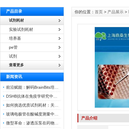
产品目录
你的位置：
首页
>
产品展示
>
试剂耗材
实验试剂耗材
培养基
pe管
试剂
查看更多
新闻资讯
前沿赋能：解码BrainBits培养基的核心作用
DSHB抗体在免疫学研究中的角色与贡献
如何挑选优质试剂耗材：关键因素与实用技巧
玻璃电极管在酸碱度测量中的关键作用
产品介绍
微型革命：渗透压泵在药物递送领域的变革