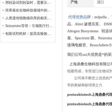
产地
进口
用转染试剂转染时，需要注意哪些事项？
培养基在生物科技领域中的重要性和应用前景
代理优势品牌：
tedpella
、
人类遗传细胞储存库的相关知识普及
品
、
Alzet 渗透压泵
、
DSH
Scicominc导管：引领医疗行业的未来
Altogen Biosystems 转
创新试剂耗材：提高实验效率与结果准确性
基
、
Spectrum 膜
、
Neuro
玻璃电极管
、
Reaschdie
我们公司zui大优势是*的
上海鼎桑生物科技有限公
组建而成，专营进口生物试
公司将不断把上优质的
学的奥秘奉献绵薄之力.
protoxbiotech上海鼎桑代
protoxbiotech上海鼎桑代