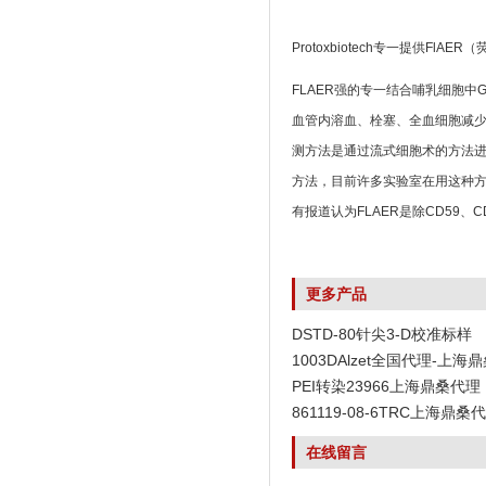
Protoxbiotech专一提供
FLAER强的专一结合哺乳细胞中
血管内溶血、栓塞、全血细胞减少
测方法是通过流式细胞术的方法进行
方法，目前许多实验室在用这种方法
有报道认为FLAER是除CD59、
更多产品
DSTD-80针尖3-D校准标样
1003DAlzet全国代理-上海
PEI转染23966上海鼎桑代理
861119-08-6TRC上海鼎桑
在线留言