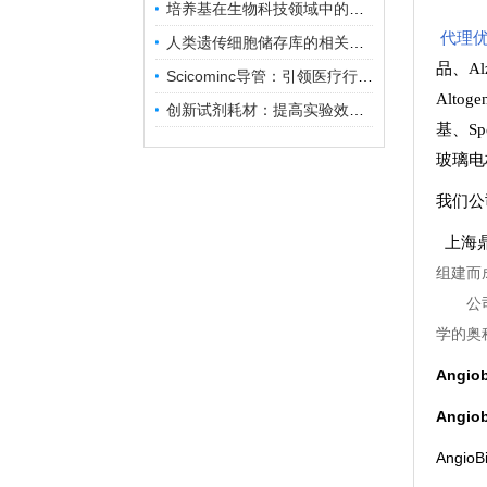
培养基在生物科技领域中的重要性和应用前景
代理优
人类遗传细胞储存库的相关知识普及
品
、
A
Scicominc导管：引领医疗行业的未来
Altog
创新试剂耗材：提高实验效率与结果准确性
基
、
Sp
玻璃电
我们公
上海鼎
组建而
公
学的奥
Angi
Angi
Ang