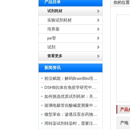
产品目录
你的位置
试剂耗材
实验试剂耗材
培养基
pe管
试剂
查看更多
新闻资讯
前沿赋能：解码BrainBits培养基的核心作用
DSHB抗体在免疫学研究中的角色与贡献
如何挑选优质试剂耗材：关键因素与实用技巧
玻璃电极管在酸碱度测量中的关键作用
产品
微型革命：渗透压泵在药物递送领域的变革
产地
用转染试剂转染时，需要注意哪些事项？