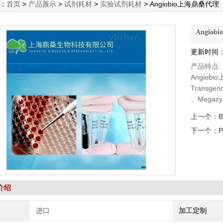
：
首页
>
产品展示
>
试剂耗材
>
实验试剂耗材
> Angiobio上海鼎桑代理
Angio
更新时间：2
产品特点:
Angiob
Transg
、Megaz
DSHB抗体、
上一个：
下一个：
介绍
进口
加工定制