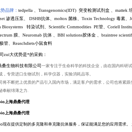
势品牌：
tedpella
、
Transgenomics(IDT) 突变检测试剂盒
、
matte
lzet 渗透压泵
、
DSHB抗体
、
moltox 菌株
、
Toxin Technology
毒素、
J
en Biosystems 转染试剂
、
Scientific Commodities PE管
、
Coriell In
ectrum 膜
、
Neuromab 抗体
、
BBI solutions
胶体金
、
braintree scien
极管
、
Reaschdiets小鼠食料
司zui大优势是*的采购
：
桑生物科技有限公司
一家专注于生命科学的科技企业，由在国内科研
成，专营进口生物试剂，科学仪器，实验消耗品等。
司将不断把上优质的产品引入国内市场，满足客户的需求，公司也将紧跟
秘奉献绵薄之力.
obio上海鼎桑代理
obio上海鼎桑代理
ioBio现在提供定制的多克隆和单克隆抗体服务，保证能满足您的应用需求