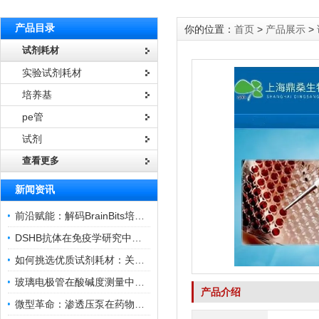
产品目录
你的位置：
首页
>
产品展示
>
试剂耗材
实验试剂耗材
培养基
pe管
试剂
查看更多
新闻资讯
前沿赋能：解码BrainBits培养基的核心作用
DSHB抗体在免疫学研究中的角色与贡献
如何挑选优质试剂耗材：关键因素与实用技巧
玻璃电极管在酸碱度测量中的关键作用
产品介绍
微型革命：渗透压泵在药物递送领域的变革