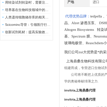
产地
进口
用转染试剂转染时，需要注意哪些事项？
培养基在生物科技领域中的重要性和应用前景
代理优势品牌：
tedpella
、
人类遗传细胞储存库的相关知识普及
品
、
Alzet 渗透压泵
、
DSH
Scicominc导管：引领医疗行业的未来
Altogen Biosystems 转
创新试剂耗材：提高实验效率与结果准确性
基
、
Spectrum 膜
、
Neuro
玻璃电极管
、
Reaschdie
我们公司zui大优势是*的
上海鼎桑生物科技有限公
组建而成，专营进口生物试
公司将不断把上优质的
学的奥秘奉献绵薄之力.
invitria上海鼎桑代理
invitria上海鼎桑代理