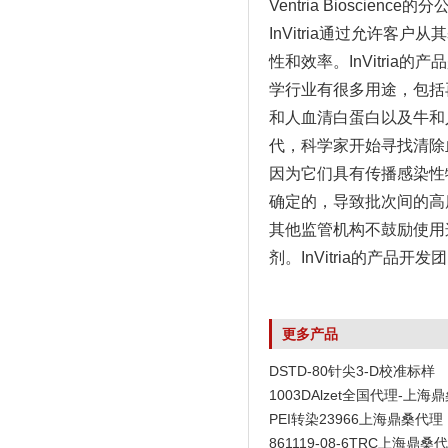
Ventria Biosci
InVitria通过允许
性和效率。InVitria
学行业有很多用途，包括
和人血清白蛋白以及牛和
代，科学家开始寻找清除
因为它们具有传播感染性
确定的，导致批次间的高
其他监管机构不鼓励使用这
剂。InVitria的产
更多产品
DSTD-80针尖3-D校准标样
1003DAlzet全国代理-上海
PEI转染23966上海鼎桑代理
861119-08-6TRC上海鼎桑