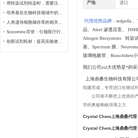
产地
进口
用转染试剂转染时，需要注意哪些事项？
培养基在生物科技领域中的重要性和应用前景
代理优势品牌：
tedpella
、
人类遗传细胞储存库的相关知识普及
品
、
Alzet 渗透压泵
、
DSH
Scicominc导管：引领医疗行业的未来
Altogen Biosystems 转
创新试剂耗材：提高实验效率与结果准确性
基
、
Spectrum 膜
、
Neuro
玻璃电极管
、
Reaschdie
我们公司zui大优势是*的
上海鼎桑生物科技有限公
组建而成，专营进口生物试
公司将不断把上优质的
学的奥秘奉献绵薄之力.
Crystal Chem上海鼎桑代理
Crystal Chem上海鼎桑代理