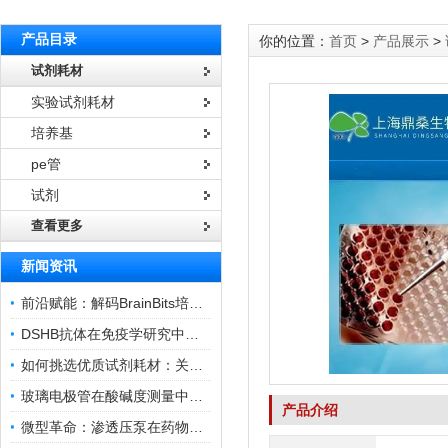
产品目录
你的位置：
首页
>
产品展示
>
试剂耗材
实验试剂耗材
培养基
pe管
试剂
查看更多
新闻资讯
前沿赋能：解码BrainBits培养基的核心作用
DSHB抗体在免疫学研究中的角色与贡献
如何挑选优质试剂耗材：关键因素与实用技巧
玻璃电极管在酸碱度测量中的关键作用
产品介绍
微型革命：渗透压泵在药物递送领域的变革