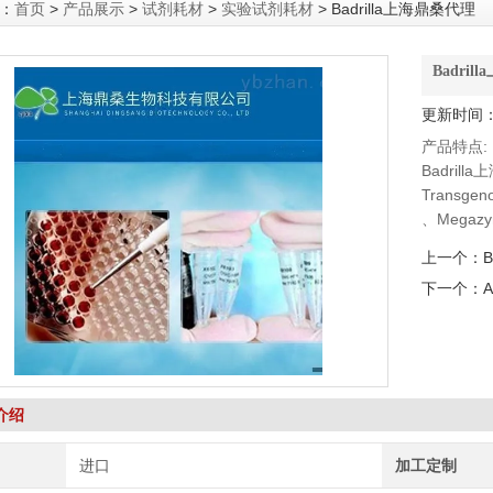
：
首页
>
产品展示
>
试剂耗材
>
实验试剂耗材
> Badrilla上海鼎桑代理
Badri
更新时间：2
产品特点:
Badril
Transg
、Megaz
DSHB抗体、
上一个：
下一个：
介绍
进口
加工定制