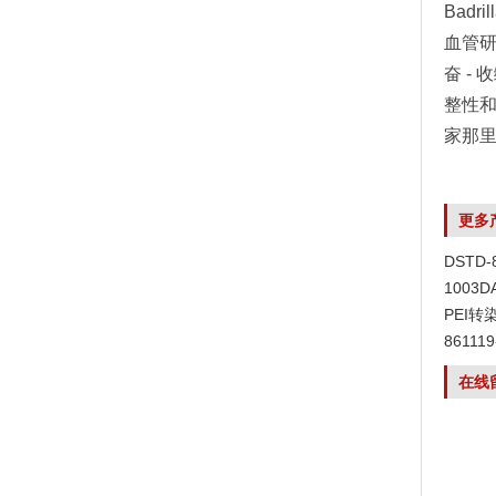
Bad
血管研
奋 -
整性和
家那
更多
DSTD
1003
PEI转
8611
在线