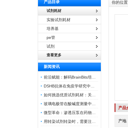
产品目录
你的位置
试剂耗材
实验试剂耗材
培养基
pe管
试剂
查看更多
新闻资讯
前沿赋能：解码BrainBits培养基的核心作用
DSHB抗体在免疫学研究中的角色与贡献
如何挑选优质试剂耗材：关键因素与实用技巧
玻璃电极管在酸碱度测量中的关键作用
产品
微型革命：渗透压泵在药物递送领域的变革
产地
用转染试剂转染时，需要注意哪些事项？