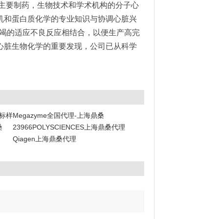
为位于主要制药，生物技术和学术机构的分子心
的有机和蛋白质化学的专业知识与协调心脏兴
衰竭的适应不良反应相结合，以便生产高完
巩固心脏生物化学的重要发现，公司已从科学
阶标样
Megazyme全国代理-上海鼎桑
桑
23966POLYSCIENCES上海鼎桑代理
Qiagen上海鼎桑代理