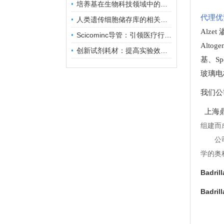
培养基在生物科技领域中的重要性和应用前景
代理优
人类遗传细胞储存库的相关知识普及
Alze
Scicominc导管：引领医疗行业的未来
Altog
创新试剂耗材：提高实验效率与结果准确性
基
、
Sp
玻璃电
我们公
上海鼎
组建而
公
学的奥
Badr
Badr