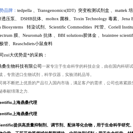
势品牌：
tedpella
、
Transgenomics(IDT) 突变检测试剂盒
、
mattek
t 渗透压泵
、
DSHB抗体
、
moltox 菌株
、
Toxin Technology
毒素、
Jena 
en Biosystems 转染试剂
、
Scientific Commodities PE管
、
Coriell In
ectrum 膜
、
Neuromab 抗体
、
BBI solutions
胶体金
、
braintree scien
极管
、
Reaschdiets小鼠食料
司zui大优势是*的采购
：
桑生物科技有限公司
一家专注于生命科学的科技企业，由在国内科研
成，专营进口生物试剂，科学仪器，实验消耗品等。
司将不断把上优质的产品引入国内市场，满足客户的需求，公司也将紧跟
秘奉献绵薄之力.
ientific上海鼎桑代理
ientific上海鼎桑代理
Scientific提供高质量抑制剂、调节剂、配体等化合物，用于生命科学