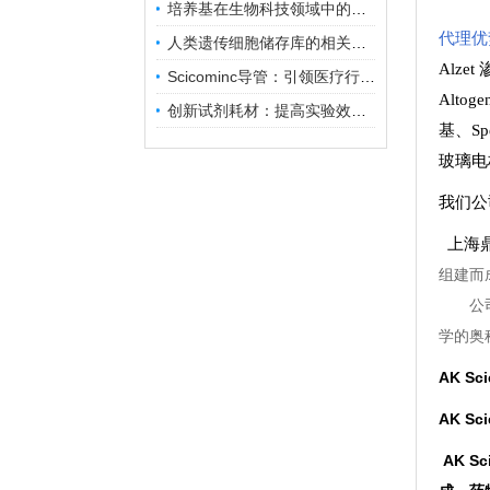
培养基在生物科技领域中的重要性和应用前景
代理优
人类遗传细胞储存库的相关知识普及
Alze
Scicominc导管：引领医疗行业的未来
Altog
创新试剂耗材：提高实验效率与结果准确性
基
、
Sp
玻璃电
我们公
上海鼎
组建而
公
学的奥
AK Sc
AK Sc
AK 