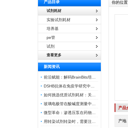
产品目录
你的位置
试剂耗材
实验试剂耗材
培养基
pe管
试剂
查看更多
新闻资讯
前沿赋能：解码BrainBits培养基的核心作用
DSHB抗体在免疫学研究中的角色与贡献
如何挑选优质试剂耗材：关键因素与实用技巧
玻璃电极管在酸碱度测量中的关键作用
产品
微型革命：渗透压泵在药物递送领域的变革
产地
用转染试剂转染时，需要注意哪些事项？