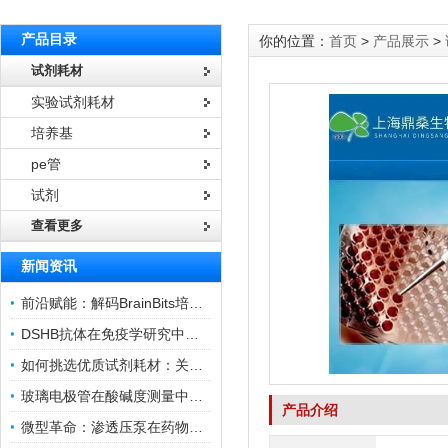
产品目录
你的位置：
首页
>
产品展示
>
试剂耗材
实验试剂耗材
培养基
pe管
试剂
查看更多
新闻资讯
前沿赋能：解码BrainBits培养基的核心作用
DSHB抗体在免疫学研究中的角色与贡献
如何挑选优质试剂耗材：关键因素与实用技巧
玻璃电极管在酸碱度测量中的关键作用
产品介绍
微型革命：渗透压泵在药物递送领域的变革