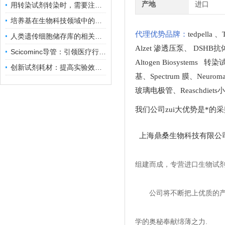
产地
进口
用转染试剂转染时，需要注意哪些事项？
培养基在生物科技领域中的重要性和应用前景
代理优势品牌：
tedpella
、
人类遗传细胞储存库的相关知识普及
Alzet 渗透压泵
、
DSHB抗
Scicominc导管：引领医疗行业的未来
Altogen Biosystems 转
创新试剂耗材：提高实验效率与结果准确性
基
、
Spectrum 膜
、
Neuro
玻璃电极管
、
Reaschdie
我们公司zui大优势是*的
上海鼎桑生物科技有限公
组建而成，专营进口生物试
公司将不断把上优质的
学的奥秘奉献绵薄之力.