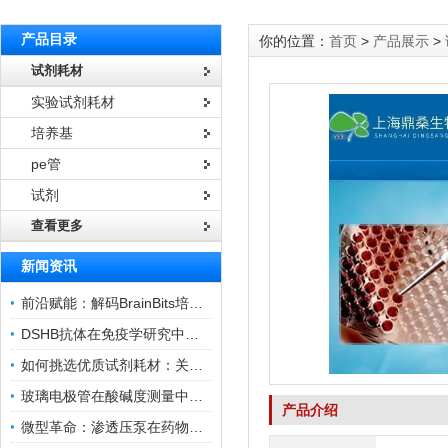
产品目录
你的位置：
首页
>
产品展示
>
试剂耗材
实验试剂耗材
培养基
pe管
试剂
查看更多
新闻资讯
前沿赋能：解码BrainBits培养基的核心作用
DSHB抗体在免疫学研究中的角色与贡献
如何挑选优质试剂耗材：关键因素与实用技巧
玻璃电极管在酸碱度测量中的关键作用
产品介绍
微型革命：渗透压泵在药物递送领域的变革