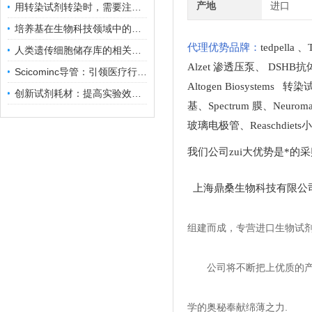
产地
进口
用转染试剂转染时，需要注意哪些事项？
培养基在生物科技领域中的重要性和应用前景
代理优势品牌：
tedpella
、
人类遗传细胞储存库的相关知识普及
Alzet 渗透压泵
、
DSHB抗
Scicominc导管：引领医疗行业的未来
Altogen Biosystems 转
创新试剂耗材：提高实验效率与结果准确性
基
、
Spectrum 膜
、
Neuro
玻璃电极管
、
Reaschdie
我们公司zui大优势是*的
上海鼎桑生物科技有限公
组建而成，专营进口生物试
公司将不断把上优质的
学的奥秘奉献绵薄之力.