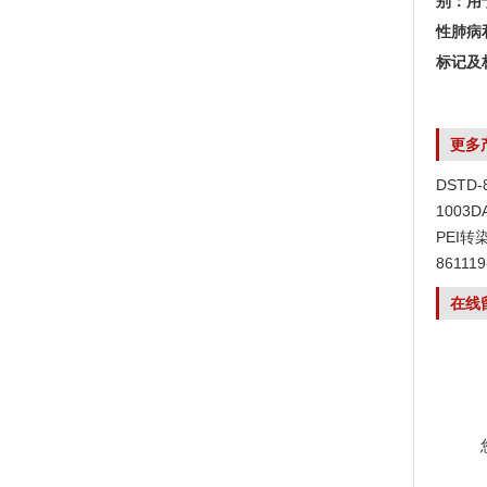
别：用
性肺病
标记及
更多
DSTD
1003
PEI转
8611
在线