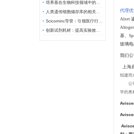
培养基在生物科技领域中的重要性和应用前景
代理优
人类遗传细胞储存库的相关知识普及
Alze
Scicominc导管：引领医疗行业的未来
Altog
创新试剂耗材：提高实验效率与结果准确性
基
、
Sp
玻璃电
我们公
上海鼎
组建而
公
学的奥
Avisc
Avisc
Avi