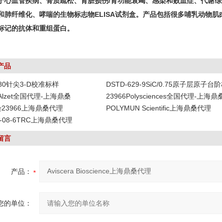
于心血管疾病、骨质疏松、肾脏损伤/肾功能衰竭、感染和败血症、代谢综
和肺纤维化、哮喘的生物标志物ELISA试剂盒。产品包括很多哺乳动物肌
标记的抗体和重组蛋白。
产品
-80针尖3-D校准标样
DSTD-629-9SiC/0.75原子层原子台
DAlzet全国代理-上海鼎桑
23966Polysciences全国代理-上海鼎
染23966上海鼎桑代理
POLYMUN Scientific上海鼎桑代理
19-08-6TRC上海鼎桑代理
留言
产品：
您的单位：