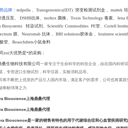
势品牌：
tedpella
、
Transgenomics(IDT) 突变检测试剂盒
、
mattek
t 渗透压泵
、
DSHB抗体
、
moltox 菌株
、
Toxin Technology
毒素、
Jena 
en Biosystems 转染试剂
、
Scientific Commodities PE管
、
Coriell In
ectrum 膜
、
Neuromab 抗体
、
BBI solutions
胶体金
、
braintree scien
极管
、
Reaschdiets小鼠食料
司zui大优势是*的采购
：
桑生物科技有限公司
一家专注于生命科学的科技企业，由在国内科研
成，专营进口生物试剂，科学仪器，实验消耗品等。
司将不断把上优质的产品引入国内市场，满足客户的需求，公司也将紧跟
秘奉献绵薄之力.
era Bioscience上海鼎桑代理
era Bioscience上海鼎桑代理
scera Bioscience是一家的销售有特色的用于代谢综合症和心血管