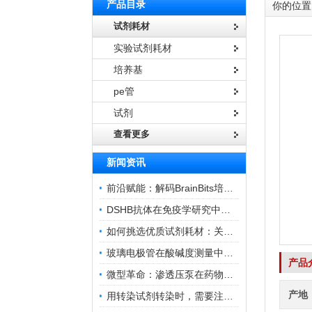
产品目录
你的位置
试剂耗材
实验试剂耗材
培养基
pe管
试剂
查看更多
新闻资讯
前沿赋能：解码BrainBits培养基的核心作用
DSHB抗体在免疫学研究中的角色与贡献
如何挑选优质试剂耗材：关键因素与实用技巧
玻璃电极管在酸碱度测量中的关键作用
产品
微型革命：渗透压泵在药物递送领域的变革
产地
用转染试剂转染时，需要注意哪些事项？