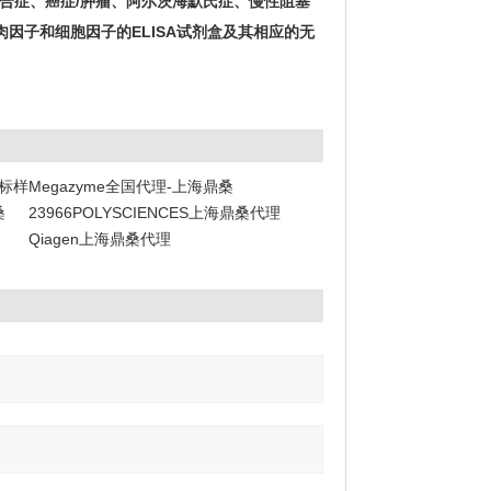
合症、癌症/肿瘤、阿尔茨海默氏症、慢性阻塞
肉因子和细胞因子的ELISA试剂盒及其相应的无
阶标样
Megazyme全国代理-上海鼎桑
桑
23966POLYSCIENCES上海鼎桑代理
Qiagen上海鼎桑代理