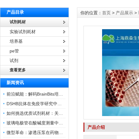
产品目录
你的位置：
首页
>
产品展示
>
试剂耗材
实验试剂耗材
培养基
pe管
试剂
查看更多
新闻资讯
前沿赋能：解码BrainBits培养基的核心作用
DSHB抗体在免疫学研究中的角色与贡献
如何挑选优质试剂耗材：关键因素与实用技巧
玻璃电极管在酸碱度测量中的关键作用
产品介绍
微型革命：渗透压泵在药物递送领域的变革