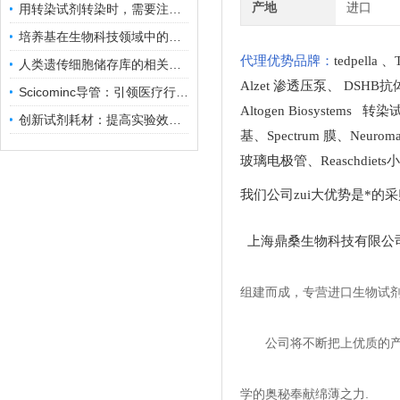
产地
进口
用转染试剂转染时，需要注意哪些事项？
培养基在生物科技领域中的重要性和应用前景
代理优势品牌：
tedpella
、
人类遗传细胞储存库的相关知识普及
Alzet 渗透压泵
、
DSHB抗
Scicominc导管：引领医疗行业的未来
Altogen Biosystems 转
创新试剂耗材：提高实验效率与结果准确性
基
、
Spectrum 膜
、
Neuro
玻璃电极管
、
Reaschdie
我们公司zui大优势是*的
上海鼎桑生物科技有限公
组建而成，专营进口生物试
公司将不断把上优质的
学的奥秘奉献绵薄之力.