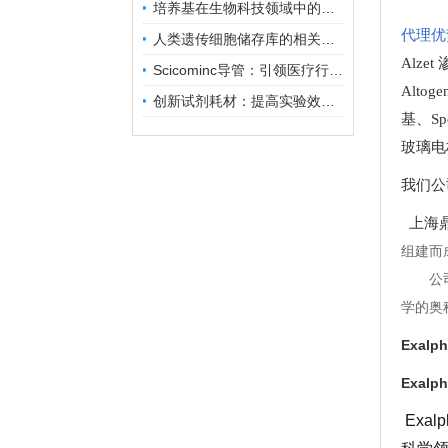
培养基在生物科技领域中的重要性和应用前景
代理优
人类遗传细胞储存库的相关知识普及
Alze
Scicominc导管：引领医疗行业的未来
Altog
创新试剂耗材：提高实验效率与结果准确性
基
、
Sp
玻璃电
我们公
上海鼎
组建而
公
学的奥
Exal
Exal
Exa