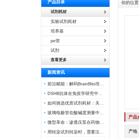
产品目录
你的位置
试剂耗材
实验试剂耗材
培养基
pe管
试剂
查看更多
新闻资讯
前沿赋能：解码BrainBits培养基的核心作用
DSHB抗体在免疫学研究中的角色与贡献
如何挑选优质试剂耗材：关键因素与实用技巧
玻璃电极管在酸碱度测量中的关键作用
产品
微型革命：渗透压泵在药物递送领域的变革
产地
用转染试剂转染时，需要注意哪些事项？