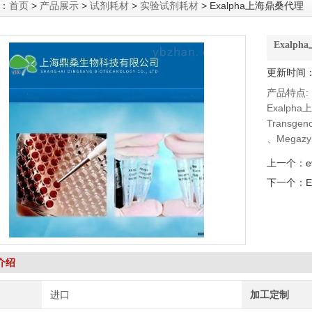
：
首页
>
产品展示
>
试剂耗材
>
实验试剂耗材
> Exalpha上海鼎桑代理
Exalp
更新时间：2
产品特点:
Exalph
Transg
、Megaz
DSHB抗体、
上一个：
e
下一个：
介绍
进口
加工定制