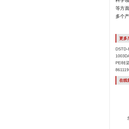
科学
等方面。E
多个
更多
DSTD
1003
PEI转
8611
在线