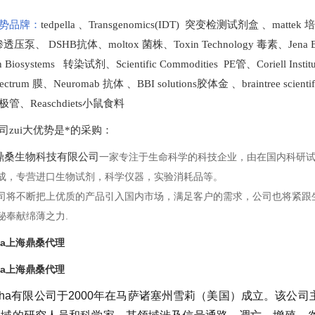
势品牌：
tedpella
、
Transgenomics(IDT) 突变检测试剂盒
、
mattek
t 渗透压泵
、
DSHB抗体
、
moltox 菌株
、
Toxin Technology
毒素、
Jena 
en Biosystems 转染试剂
、
Scientific Commodities PE管
、
Coriell In
ectrum 膜
、
Neuromab 抗体
、
BBI solutions
胶体金
、
braintree scien
极管
、
Reaschdiets小鼠食料
司zui大优势是*的采购
：
桑生物科技有限公司
一家专注于生命科学的科技企业，由在国内科研
成，专营进口生物试剂，科学仪器，实验消耗品等。
司将不断把上优质的产品引入国内市场，满足客户的需求，公司也将紧跟
秘奉献绵薄之力.
pha上海鼎桑代理
pha上海鼎桑代理
lpha有限公司于2000年在马萨诸塞州雪莉（美国）成立。该公司