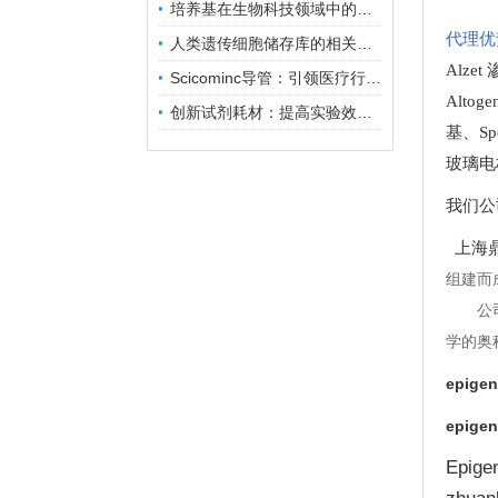
培养基在生物科技领域中的重要性和应用前景
代理优
人类遗传细胞储存库的相关知识普及
Alze
Scicominc导管：引领医疗行业的未来
Altog
创新试剂耗材：提高实验效率与结果准确性
基
、
Sp
玻璃电
我们公
上海鼎
组建而
公
学的奥
epig
epig
Epi