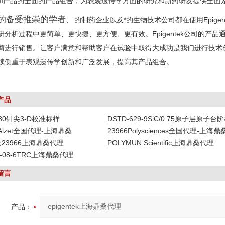
i
产品的全面的产品组合，为表观遗传学方面的研究和新药研发提供全面
备受推崇的学者、
的制药企业以及*的生物技术公司都在使用Epige
研分析过程中更简单、更快捷、更方便、更有效。Epigentek公司的产
商进行销售。让客户满意和帮助客户在试验中取得大成功是我们进行技术
续侧重于表观遗传学创新和广泛发展，提高其产品组合。
产品
-80针尖3-D校准标样
DSTD-629-9SiC/0.75原子层原子台
DAlzet全国代理-上海鼎桑
23966Polysciences全国代理-上海鼎
染23966上海鼎桑代理
POLYMUN Scientific上海鼎桑代理
19-08-6TRC上海鼎桑代理
留言
产品：