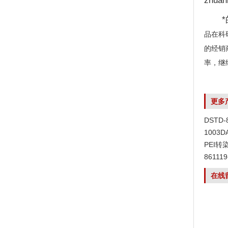
zhuanl
*的
品在科
的经销
率，继
更多
DSTD
1003
PEI转
8611
在线