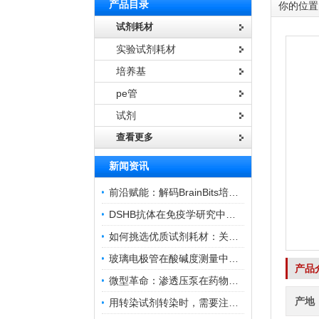
产品目录
你的位置
试剂耗材
实验试剂耗材
培养基
pe管
试剂
查看更多
新闻资讯
前沿赋能：解码BrainBits培养基的核心作用
DSHB抗体在免疫学研究中的角色与贡献
如何挑选优质试剂耗材：关键因素与实用技巧
玻璃电极管在酸碱度测量中的关键作用
产品
微型革命：渗透压泵在药物递送领域的变革
产地
用转染试剂转染时，需要注意哪些事项？