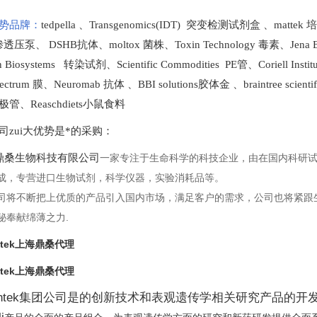
势品牌：
tedpella
、
Transgenomics(IDT) 突变检测试剂盒
、
mattek
t 渗透压泵
、
DSHB抗体
、
moltox 菌株
、
Toxin Technology
毒素、
Jena 
en Biosystems 转染试剂
、
Scientific Commodities PE管
、
Coriell In
ectrum 膜
、
Neuromab 抗体
、
BBI solutions
胶体金
、
braintree scien
极管
、
Reaschdiets小鼠食料
司zui大优势是*的采购
：
桑生物科技有限公司
一家专注于生命科学的科技企业，由在国内科研
成，专营进口生物试剂，科学仪器，实验消耗品等。
司将不断把上优质的产品引入国内市场，满足客户的需求，公司也将紧跟
秘奉献绵薄之力.
entek上海鼎桑代理
entek上海鼎桑代理
gentek集团公司是的创新技术和表观遗传学相关研究产品的