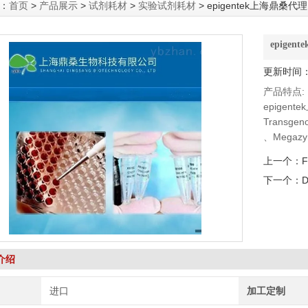
：
首页
>
产品展示
>
试剂耗材
>
实验试剂耗材
> epigentek上海鼎桑代理
epige
更新时间：2
产品特点:
epigen
Transg
、Megaz
DSHB抗体、
上一个：
下一个：
D
介绍
进口
加工定制